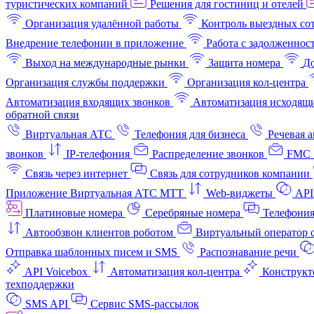
туристических компаний
Решения для гостиниц и отелей
Организация удалённой работы
Контроль выездных со
Внедрение телефонии в приложение
Работа с задолженнос
Выход на международные рынки
Защита номера
До
Организация службы поддержки
Организация кол-центра
Автоматизация входящих звонков
Автоматизация исходящи
обратной связи
Виртуальная АТС
Телефония для бизнеса
Речевая 
звонков
IP-телефония
Распределение звонков
FMC 
Связь через интернет
Связь для сотрудников компании
Приложение Виртуальная АТС МТТ
Web-виджеты
API
Платиновые номера
Серебряные номера
Телефония
Автообзвон клиентов роботом
Виртуальный оператор c
Отправка шаблонных писем и SMS
Распознавание речи
API Voicebox
Автоматизация кол‑центра
Конструкт
техподдержки
SMS API
Сервис SMS-рассылок