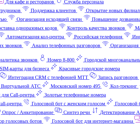
Для кафе и ресторанов
Служба персонала
трудников
Поддержка клиентов
Открытие новых филиал
тью
Организация исходящей связи
Повышение дозванив
ставка одноразовых кодов
Контроль качества звонков
Ма
Автоматизация кол-центра
Российская телефония
Инф
х звонков
Анализ телефонных разговоров
Организация 
аналитика звонков
Номер 8-800
Городской многоканальн
SIM-карты для бизнеса
Красивые городские номера
Интеграция CRM с телефонией МТТ
Запись разговоров
 Виртуальной АТС
Московский номер 495
Кол-трекинг
 для Call-центра
Золотые телефонные номера
all-центра
Голосовой бот с женским голосом
Голосовой 
Опрос / Анкетирование
Синтез речи
Детектирование 
ор голосовых ботов
Голосовой бот для интернет‑магазина