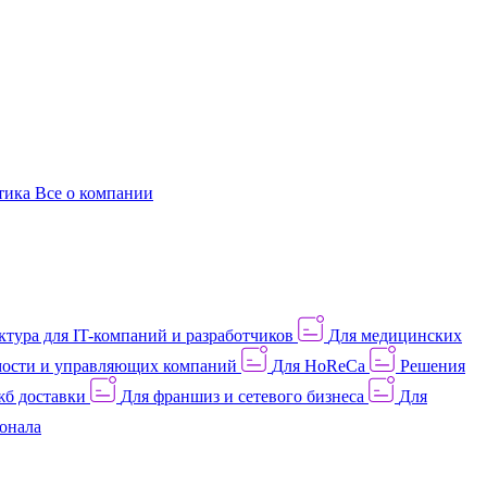
этика
Все о компании
тура для IT-компаний и разработчиков
Для медицинских
ости и управляющих компаний
Для HoReCa
Решения
жб доставки
Для франшиз и сетевого бизнеса
Для
онала