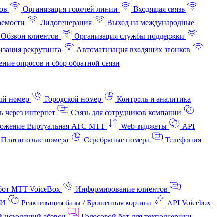
ов
Организация горячей линии
Входящая связь
аемости
Лидогенерация
Выход на международные
Обзвон клиентов
Организация службы поддержки
изация рекрутинга
Автоматизация входящих звонков
ние опросов и сбор обратной связи
ый номер
Городской номер
Контроль и аналитика
ь через интернет
Связь для сотрудников компании
ожение Виртуальная АТС МТТ
Web-виджеты
API
Платиновые номера
Серебряные номера
Телефония
бот МТТ VoiceBox
Информирование клиентов
АИ
Реактивация базы / Брошенная корзина
API Voicebox
й исходящий обзвон
Голосовой бот для техподдержки