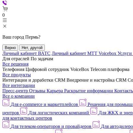
0
Ваш город
Пермь
?
Верно
Нет, другой
Личный кабинет ВАТС
Личный кабинет МТТ Voicebox
Услуги
Для отраслей
По задачам
Все решения
Телефония
Цифровой сотрудник VoiceBox
Telecom платформа
Все продукты
Интеграции и доработки CRM
Внедрение и настройка CRM
Со
Все интеграции
Пресс-центр
Отзывы
Карьера
Раскрытие информации
Контакт
Все о компании
Для e-commerce и маркетплейсов
Решения для промыш
центров
Для логистических компаний
Для ЖКХ и энер
для контактных центров
Для телеком-операторов и провайдеров
Для автодилер