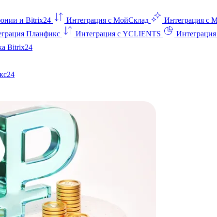
онии и Bitrix24
Интеграция с МойСклад
Интеграция с 
еграция Планфикс
Интеграция с YCLIENTS
Интеграци
а Bitrix24
кс24