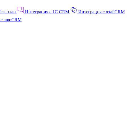
Мегаплан
Интеграция с 1C CRM
Интеграция с retailCRM
я с amoCRM