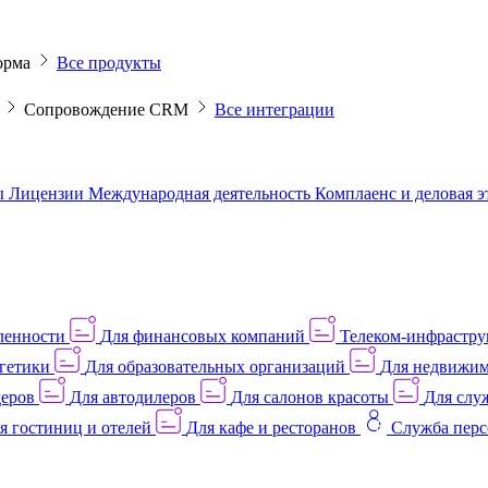
орма
Все продукты
M
Сопровождение CRM
Все интеграции
ы
Лицензии
Международная деятельность
Комплаенс и деловая 
ленности
Для финансовых компаний
Телеком-инфраструк
гетики
Для образовательных организаций
Для недвижим
деров
Для автодилеров
Для салонов красоты
Для слу
я гостиниц и отелей
Для кафе и ресторанов
Служба перс