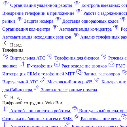
Организация удалённой работы
Контроль выездных со
Внедрение телефонии в приложение
Работа с задолженнос
рынки
Защита номера
Доставка одноразовых кодов
Организация кол-центра
Автоматизация кол-центра
Ро
Автоматизация исходящих звонков
Анализ телефонных раз
Назад
Телефония
Виртуальная АТС
Телефония для бизнеса
Речевая 
звонков
IP-телефония
Распределение звонков
FMC 
Интеграция CRM с телефонией МТТ
Запись разговоров
Виртуальной АТС
Московский номер 495
Кол-трекинг
для Call-центра
Золотые телефонные номера
Назад
Цифровой сотрудник VoiceBox
Автообзвон клиентов роботом
Виртуальный оператор c
Отправка шаблонных писем и SMS
Распознавание речи
Автоматизация кол‑центра
Конструктор голосовых бот