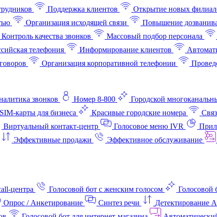
трудников
Поддержка клиентов
Открытие новых филиал
тью
Организация исходящей связи
Повышение дозванив
Контроль качества звонков
Массовый подбор персонала
ссийская телефония
Информирование клиентов
Автомат
говоров
Организация корпоративной телефонии
Проведе
аналитика звонков
Номер 8-800
Городской многоканальн
SIM-карты для бизнеса
Красивые городские номера
Связ
Виртуальный контакт‑центр
Голосовое меню IVR
Прил
Эффективные продажи
Эффективное обслуживание
all-центра
Голосовой бот с женским голосом
Голосовой 
Опрос / Анкетирование
Синтез речи
Детектирование 
ов
Голосовой бот для интернет‑магазина
Автоматически