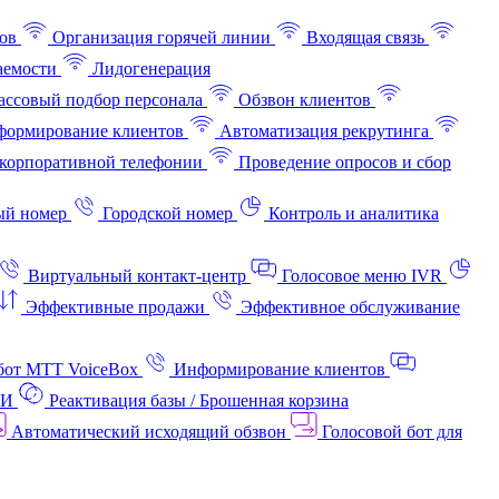
ов
Организация горячей линии
Входящая связь
аемости
Лидогенерация
ссовый подбор персонала
Обзвон клиентов
ормирование клиентов
Автоматизация рекрутинга
корпоративной телефонии
Проведение опросов и сбор
ый номер
Городской номер
Контроль и аналитика
Виртуальный контакт‑центр
Голосовое меню IVR
Эффективные продажи
Эффективное обслуживание
бот МТТ VoiceBox
Информирование клиентов
АИ
Реактивация базы / Брошенная корзина
Автоматический исходящий обзвон
Голосовой бот для