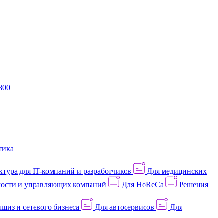
800
тика
тура для IT-компаний и разработчиков
Для медицинских
ости и управляющих компаний
Для HoReCa
Решения
шиз и сетевого бизнеса
Для автосервисов
Для