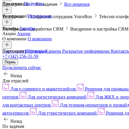
Продукты
Продукты
Для отраслей
По задачам
Все решения
Интеграции
Интеграции
Телефония
Цифровой сотрудник VoiceBox
Telecom платф
Тарифы
Тарифы
Интеграции и доработки CRM
Внедрение и настройка CR
Акции
Акции
О компании
О компании
Пресс-центр
Партнерам
Партнерам
Отзывы
Карьера
Раскрытие информации
Контакт
+7 (342) 256-31-59
Пермь
Подключить сейчас
Назад
Для отраслей
Для e-commerce и маркетплейсов
Решения для промыш
центров
Для логистических компаний
Для ЖКХ и энер
для контактных центров
Для телеком-операторов и провай
автосервисов
Для туристических компаний
Решения дл
Назад
По задачам