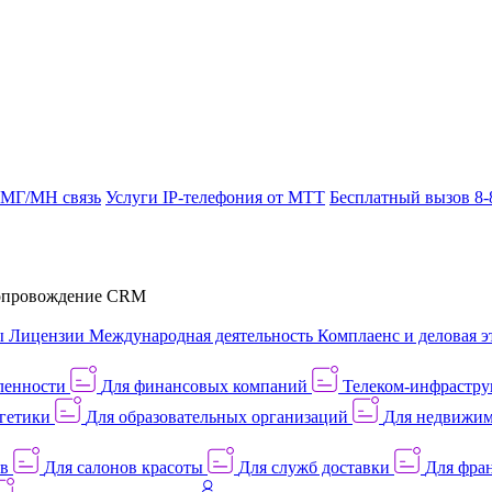
 МГ/МН связь
Услуги IP-телефония от МТТ
Бесплатный вызов 8-
провождение CRM
ы
Лицензии
Международная деятельность
Комплаенс и деловая э
ленности
Для финансовых компаний
Телеком-инфраструк
гетики
Для образовательных организаций
Для недвижим
ов
Для салонов красоты
Для служб доставки
Для фран