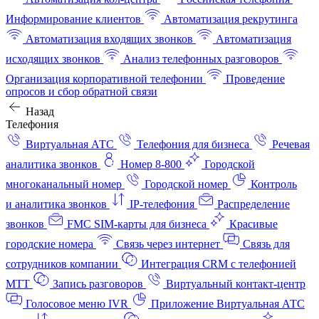
Информирование клиентов
Автоматизация рекрутинга
Автоматизация входящих звонков
Автоматизация
исходящих звонков
Анализ телефонных разговоров
Организация корпоративной телефонии
Проведение
опросов и сбор обратной связи
Назад
Телефония
Виртуальная АТС
Телефония для бизнеса
Речевая
аналитика звонков
Номер 8-800
Городской
многоканальный номер
Городской номер
Контроль
и аналитика звонков
IP-телефония
Распределение
звонков
FMC SIM-карты для бизнеса
Красивые
городские номера
Связь через интернет
Связь для
сотрудников компании
Интеграция CRM с телефонией
МТТ
Запись разговоров
Виртуальный контакт‑центр
Голосовое меню IVR
Приложение Виртуальная АТС