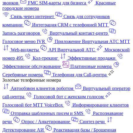
звонков
FMC SIM-карты для бизнеса
Красивые
городские номера
Связь через интернет
Связь для сотрудников
компании
Интеграция CRM с телефонией МТТ
Запись разговоров
Виртуальный контакт‑центр
Голосовое меню IVR
Приложение Виртуальная АТС МТТ
Web-виджеты
API Виртуальной АТС
Московский
номер 495
Кол-трекинг
Эффективные продажи
Эффективное обслуживание
Платиновые номера
Серебряные номера
Телефония для Call-центра
Золотые телефонные номера
Автообзвон клиентов роботом
Виртуальный оператор
call-центра
Голосовой бот с женским голосом
Голосовой бот МТТ VoiceBox
Информирование клиентов
Отправка шаблонных писем и SMS
Распознавание
речи
Опрос / Анкетирование
Синтез речи
Детектирование АИ
Реактивация базы / Брошенная