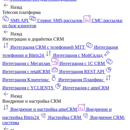
Назад
Telecom платформа
SMS API
Сервис SMS-рассылок
СМС-рассылки
по базе клиентов
Назад
Интеграции и доработки CRM
Интеграция CRM с телефонией МТТ
Интеграция
телефонии и Bitrix24
Интеграция с МойСклад
Интеграция с Мегаплан
Интеграция с 1C CRM
Интеграция с retailCRM
Интеграция REST API
Интеграция Клиентикс
Интеграция Планфикс
Интеграция с YCLIENTS
Интеграция с amoCRM
Назад
Внедрение и настройка CRM
Внедрение и настройка amoCRM
Внедрение и
настройка Bitrix24
Настройка CRM
Внедрение CRM-
системы