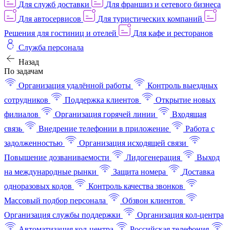
Для служб доставки
Для франшиз и сетевого бизнеса
Для автосервисов
Для туристических компаний
Решения для гостиниц и отелей
Для кафе и ресторанов
Служба персонала
Назад
По задачам
Организация удалённой работы
Контроль выездных
сотрудников
Поддержка клиентов
Открытие новых
филиалов
Организация горячей линии
Входящая
связь
Внедрение телефонии в приложение
Работа с
задолженностью
Организация исходящей связи
Повышение дозваниваемости
Лидогенерация
Выход
на международные рынки
Защита номера
Доставка
одноразовых кодов
Контроль качества звонков
Массовый подбор персонала
Обзвон клиентов
Организация службы поддержки
Организация кол-центра
Автоматизация кол-центра
Российская телефония