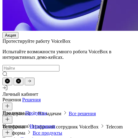
Акция
Протестируйте работу VoiceBox
Испытайте возможности умного робота VoiceBox в
интерактивных демо-кейсах.
Личный кабинет
Решения
Решения
Продукты
Продукты
Для отраслей
По задачам
Все решения
Интеграции
Интеграции
Телефония
Цифровой сотрудник VoiceBox
Telecom
платформа
Все продукты