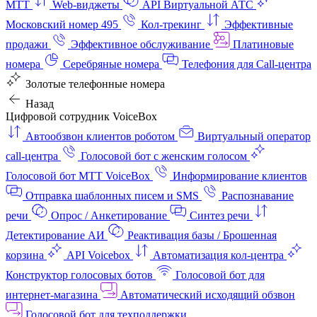
МТТ
Web-виджеты
API Виртуальной АТС
Московский номер 495
Кол-трекинг
Эффективные
продажи
Эффективное обслуживание
Платиновые
номера
Серебряные номера
Телефония для Call-центра
Золотые телефонные номера
Назад
Цифровой сотрудник VoiceBox
Автообзвон клиентов роботом
Виртуальный оператор
call-центра
Голосовой бот с женским голосом
Голосовой бот МТТ VoiceBox
Информирование клиентов
Отправка шаблонных писем и SMS
Распознавание
речи
Опрос / Анкетирование
Синтез речи
Детектирование АИ
Реактивация базы / Брошенная
корзина
API Voicebox
Автоматизация кол‑центра
Конструктор голосовых ботов
Голосовой бот для
интернет‑магазина
Автоматический исходящий обзвон
Голосовой бот для техподдержки