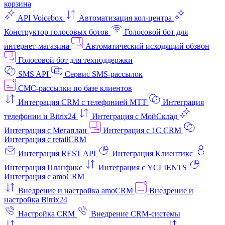
корзина
API Voicebox
Автоматизация кол‑центра
Конструктор голосовых ботов
Голосовой бот для
интернет‑магазина
Автоматический исходящий обзвон
Голосовой бот для техподдержки
SMS API
Сервис SMS-рассылок
СМС-рассылки по базе клиентов
Интеграция CRM с телефонией МТТ
Интеграция
телефонии и Bitrix24
Интеграция с МойСклад
Интеграция с Мегаплан
Интеграция с 1C CRM
Интеграция с retailCRM
Интеграция REST API
Интеграция Клиентикс
Интеграция Планфикс
Интеграция с YCLIENTS
Интеграция с amoCRM
Внедрение и настройка amoCRM
Внедрение и
настройка Bitrix24
Настройка CRM
Внедрение CRM-системы