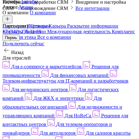
Тарифы
Тарифы
Интеграции и доработки CRM
Внедрение и настройка
Акции
Акции
CRM
Сопровождение CRM
Все интеграции
О компании
О компании
Пресс-центр
Партнерам
Партнерам
Отзывы
Карьера
Раскрытие информации
Контакты
+7 (342) 256-31-59
Лицензии
Международная деятельность
Комплаенс
и деловая этика
Все о компании
Пермь
Подключить сейчас
Назад
Для отраслей
Для e-commerce и маркетплейсов
Решения для
промышленности
Для финансовых компаний
Телеком-инфраструктура для IT-компаний и разработчиков
Для медицинских центров
Для логистических
компаний
Для ЖКХ и энергетики
Для
образовательных организаций
Для недвижимости и
управляющих компаний
Для HoReCa
Решения для
контактных центров
Для телеком-операторов и
провайдеров
Для автодилеров
Для салонов красоты