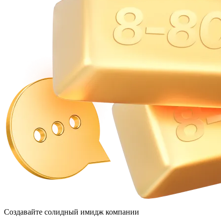
Cоздавайте солидный
имидж
компании