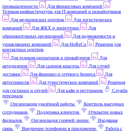
промышленности
Для финансовых компаний
Телеком-инфраструктура для IT-компаний и разработчиков
Для медицинских центров
Для логистических
компаний
Для ЖКХ и энергетики
Для
образовательных организаций
Для недвижимости и
управляющих компаний
Для HoReCa
Решения для
контактных центров
Для телеком-операторов и провайдеров
Для
автодилеров
Для салонов красоты
Для служб
доставки
Для франшиз и сетевого бизнеса
Для
автосервисов
Для туристических компаний
Решения
для гостиниц и отелей
Для кафе и ресторанов
Служба
персонала
Организация удалённой работы
Контроль выездных
сотрудников
Поддержка клиентов
Открытие новых
филиалов
Организация горячей линии
Входящая
связь
Внедрение телефонии в приложение
Работа с