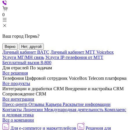
0
Ваш город
Пермь
?
Верно
Нет, другой
Личный кабинет ВАТС
Личный кабинет МТТ Voicebox
Услуги МГ/МН связь
Услуги IP-телефония от МТТ
Бесплатный вызов 8-800
Для отраслей
По задачам
Все решения
Телефония
Цифровой сотрудник VoiceBox
Telecom платформа
Все продукты
Интеграции и доработки CRM
Внедрение и настройка CRM
Сопровождение CRM
Все интеграции
Пресс-центр
Отзывы
Карьера
Раскрытие информации
Контакты
Лицензии
Международная деятельность
Комплаенс
и деловая этика
Все о компании
Для e-commerce и маркетплейсов
Решения для