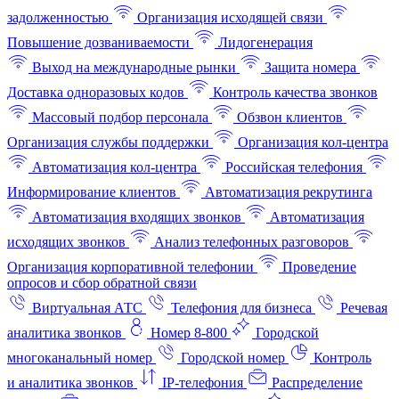
задолженностью
Организация исходящей связи
Повышение дозваниваемости
Лидогенерация
Выход на международные рынки
Защита номера
Доставка одноразовых кодов
Контроль качества звонков
Массовый подбор персонала
Обзвон клиентов
Организация службы поддержки
Организация кол-центра
Автоматизация кол-центра
Российская телефония
Информирование клиентов
Автоматизация рекрутинга
Автоматизация входящих звонков
Автоматизация
исходящих звонков
Анализ телефонных разговоров
Организация корпоративной телефонии
Проведение
опросов и сбор обратной связи
Виртуальная АТС
Телефония для бизнеса
Речевая
аналитика звонков
Номер 8-800
Городской
многоканальный номер
Городской номер
Контроль
и аналитика звонков
IP-телефония
Распределение