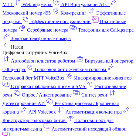
МТТ
Web-виджеты
API Виртуальной АТС
Московский номер 495
Кол-трекинг
Эффективные
продажи
Эффективное обслуживание
Платиновые
номера
Серебряные номера
Телефония для Call-центра
Золотые телефонные номера
Назад
Цифровой сотрудник VoiceBox
Автообзвон клиентов роботом
Виртуальный оператор
call-центра
Голосовой бот с женским голосом
Голосовой бот МТТ VoiceBox
Информирование клиентов
Отправка шаблонных писем и SMS
Распознавание
речи
Опрос / Анкетирование
Синтез речи
Детектирование АИ
Реактивация базы / Брошенная
корзина
API Voicebox
Автоматизация кол‑центра
Конструктор голосовых ботов
Голосовой бот для
интернет‑магазина
Автоматический исходящий обзвон