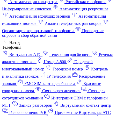
Автоматизация кол-центра
Российская телефония
Информирование клиентов
Автоматизация рекрутинга
Автоматизация входящих звонков
Автоматизация
исходящих звонков
Анализ телефонных разговоров
Организация корпоративной телефонии
Проведение
опросов и сбор обратной связи
Назад
Телефония
Виртуальная АТС
Телефония для бизнеса
Речевая
аналитика звонков
Номер 8-800
Городской
многоканальный номер
Городской номер
Контроль
и аналитика звонков
IP-телефония
Распределение
звонков
FMC SIM-карты для бизнеса
Красивые
городские номера
Связь через интернет
Связь для
сотрудников компании
Интеграция CRM с телефонией
МТТ
Запись разговоров
Виртуальный контакт‑центр
Голосовое меню IVR
Приложение Виртуальная АТС