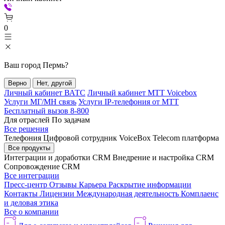
0
Ваш город
Пермь
?
Верно
Нет, другой
Личный кабинет ВАТС
Личный кабинет МТТ Voicebox
Услуги МГ/МН связь
Услуги IP-телефония от МТТ
Бесплатный вызов 8-800
Для отраслей
По задачам
Все решения
Телефония
Цифровой сотрудник VoiceBox
Telecom платформа
Все продукты
Интеграции и доработки CRM
Внедрение и настройка CRM
Сопровождение CRM
Все интеграции
Пресс-центр
Отзывы
Карьера
Раскрытие информации
Контакты
Лицензии
Международная деятельность
Комплаенс
и деловая этика
Все о компании