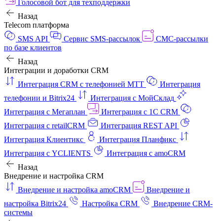
Голосовой бот для техподдержки
Назад
Telecom платформа
SMS API
Сервис SMS-рассылок
СМС-рассылки
по базе клиентов
Назад
Интеграции и доработки CRM
Интеграция CRM с телефонией МТТ
Интеграция
телефонии и Bitrix24
Интеграция с МойСклад
Интеграция с Мегаплан
Интеграция с 1C CRM
Интеграция с retailCRM
Интеграция REST API
Интеграция Клиентикс
Интеграция Планфикс
Интеграция с YCLIENTS
Интеграция с amoCRM
Назад
Внедрение и настройка CRM
Внедрение и настройка amoCRM
Внедрение и
настройка Bitrix24
Настройка CRM
Внедрение CRM-
системы