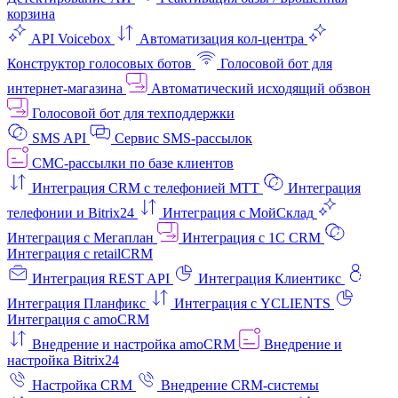
корзина
API Voicebox
Автоматизация кол‑центра
Конструктор голосовых ботов
Голосовой бот для
интернет‑магазина
Автоматический исходящий обзвон
Голосовой бот для техподдержки
SMS API
Сервис SMS-рассылок
СМС-рассылки по базе клиентов
Интеграция CRM с телефонией МТТ
Интеграция
телефонии и Bitrix24
Интеграция с МойСклад
Интеграция с Мегаплан
Интеграция с 1C CRM
Интеграция с retailCRM
Интеграция REST API
Интеграция Клиентикс
Интеграция Планфикс
Интеграция с YCLIENTS
Интеграция с amoCRM
Внедрение и настройка amoCRM
Внедрение и
настройка Bitrix24
Настройка CRM
Внедрение CRM-системы