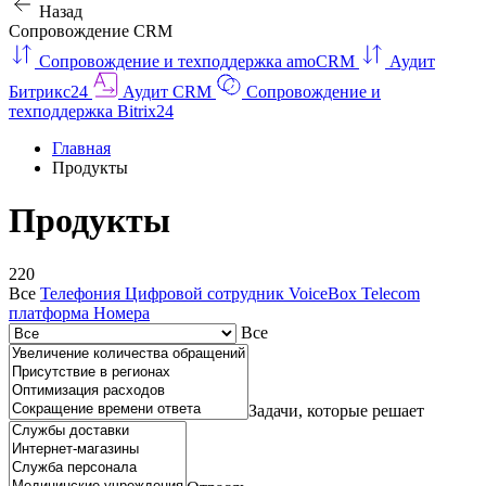
Назад
Сопровождение CRM
Сопровождение и техподдержка amoCRM
Аудит
Битрикс24
Аудит CRM
Сопровождение и
техподдержка Bitrix24
Главная
Продукты
Продукты
220
Все
Телефония
Цифровой сотрудник VoiceBox
Telecom
платформа
Номера
Все
Задачи, которые решает