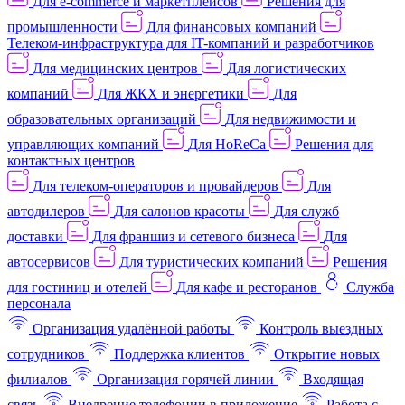
Для e-commerce и маркетплейсов
Решения для
промышленности
Для финансовых компаний
Телеком-инфраструктура для IT-компаний и разработчиков
Для медицинских центров
Для логистических
компаний
Для ЖКХ и энергетики
Для
образовательных организаций
Для недвижимости и
управляющих компаний
Для HoReCa
Решения для
контактных центров
Для телеком-операторов и провайдеров
Для
автодилеров
Для салонов красоты
Для служб
доставки
Для франшиз и сетевого бизнеса
Для
автосервисов
Для туристических компаний
Решения
для гостиниц и отелей
Для кафе и ресторанов
Служба
персонала
Организация удалённой работы
Контроль выездных
сотрудников
Поддержка клиентов
Открытие новых
филиалов
Организация горячей линии
Входящая
связь
Внедрение телефонии в приложение
Работа с