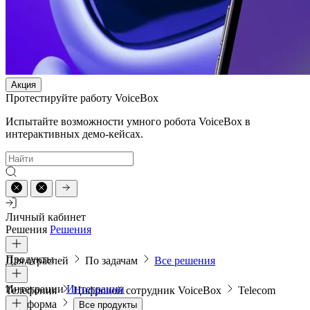
Акция
Протестируйте работу VoiceBox
Испытайте возможности умного робота VoiceBox в
интерактивных демо-кейсах.
Личный кабинет
Решения
Решения
Продукты
Для отраслей
По задачам
Все решения
Интеграции
Интеграции
Телефония
Цифровой сотрудник VoiceBox
Telecom
платформа
Все продукты