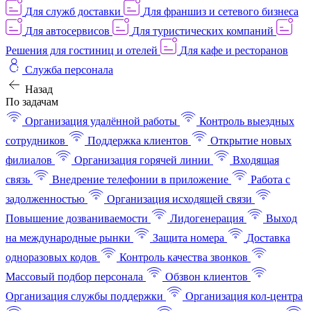
Для служб доставки
Для франшиз и сетевого бизнеса
Для автосервисов
Для туристических компаний
Решения для гостиниц и отелей
Для кафе и ресторанов
Служба персонала
Назад
По задачам
Организация удалённой работы
Контроль выездных
сотрудников
Поддержка клиентов
Открытие новых
филиалов
Организация горячей линии
Входящая
связь
Внедрение телефонии в приложение
Работа с
задолженностью
Организация исходящей связи
Повышение дозваниваемости
Лидогенерация
Выход
на международные рынки
Защита номера
Доставка
одноразовых кодов
Контроль качества звонков
Массовый подбор персонала
Обзвон клиентов
Организация службы поддержки
Организация кол-центра