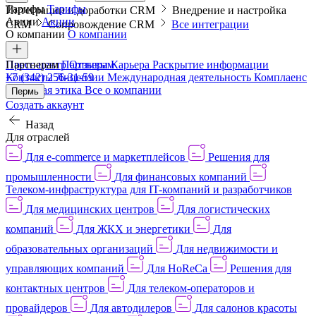
Тарифы
Тарифы
Интеграции и доработки CRM
Внедрение и настройка
Акции
Акции
CRM
Сопровождение CRM
Все интеграции
О компании
О компании
Пресс-центр
Партнерам
Партнерам
Отзывы
Карьера
Раскрытие информации
Контакты
+7 (342) 256-31-59
Лицензии
Международная деятельность
Комплаенс
и деловая этика
Все о компании
Пермь
Создать аккаунт
Назад
Для отраслей
Для e-commerce и маркетплейсов
Решения для
промышленности
Для финансовых компаний
Телеком-инфраструктура для IT-компаний и разработчиков
Для медицинских центров
Для логистических
компаний
Для ЖКХ и энергетики
Для
образовательных организаций
Для недвижимости и
управляющих компаний
Для HoReCa
Решения для
контактных центров
Для телеком-операторов и
провайдеров
Для автодилеров
Для салонов красоты