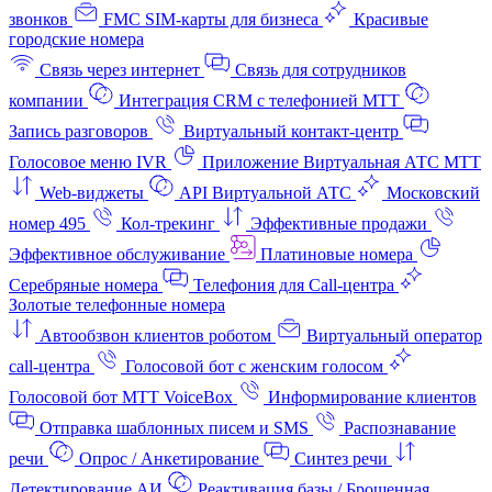
звонков
FMC SIM-карты для бизнеса
Красивые
городские номера
Связь через интернет
Связь для сотрудников
компании
Интеграция CRM с телефонией МТТ
Запись разговоров
Виртуальный контакт‑центр
Голосовое меню IVR
Приложение Виртуальная АТС МТТ
Web-виджеты
API Виртуальной АТС
Московский
номер 495
Кол-трекинг
Эффективные продажи
Эффективное обслуживание
Платиновые номера
Серебряные номера
Телефония для Call-центра
Золотые телефонные номера
Автообзвон клиентов роботом
Виртуальный оператор
call-центра
Голосовой бот с женским голосом
Голосовой бот МТТ VoiceBox
Информирование клиентов
Отправка шаблонных писем и SMS
Распознавание
речи
Опрос / Анкетирование
Синтез речи
Детектирование АИ
Реактивация базы / Брошенная