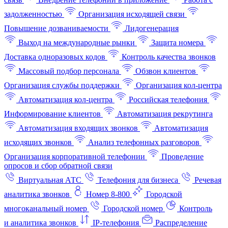
задолженностью
Организация исходящей связи
Повышение дозваниваемости
Лидогенерация
Выход на международные рынки
Защита номера
Доставка одноразовых кодов
Контроль качества звонков
Массовый подбор персонала
Обзвон клиентов
Организация службы поддержки
Организация кол-центра
Автоматизация кол-центра
Российская телефония
Информирование клиентов
Автоматизация рекрутинга
Автоматизация входящих звонков
Автоматизация
исходящих звонков
Анализ телефонных разговоров
Организация корпоративной телефонии
Проведение
опросов и сбор обратной связи
Виртуальная АТС
Телефония для бизнеса
Речевая
аналитика звонков
Номер 8-800
Городской
многоканальный номер
Городской номер
Контроль
и аналитика звонков
IP-телефония
Распределение