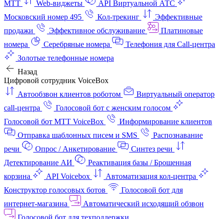
МТТ
Web-виджеты
API Виртуальной АТС
Московский номер 495
Кол-трекинг
Эффективные
продажи
Эффективное обслуживание
Платиновые
номера
Серебряные номера
Телефония для Call-центра
Золотые телефонные номера
Назад
Цифровой сотрудник VoiceBox
Автообзвон клиентов роботом
Виртуальный оператор
call-центра
Голосовой бот с женским голосом
Голосовой бот МТТ VoiceBox
Информирование клиентов
Отправка шаблонных писем и SMS
Распознавание
речи
Опрос / Анкетирование
Синтез речи
Детектирование АИ
Реактивация базы / Брошенная
корзина
API Voicebox
Автоматизация кол‑центра
Конструктор голосовых ботов
Голосовой бот для
интернет‑магазина
Автоматический исходящий обзвон
Голосовой бот для техподдержки