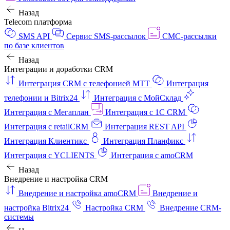
Назад
Telecom платформа
SMS API
Сервис SMS-рассылок
СМС-рассылки
по базе клиентов
Назад
Интеграции и доработки CRM
Интеграция CRM с телефонией МТТ
Интеграция
телефонии и Bitrix24
Интеграция с МойСклад
Интеграция с Мегаплан
Интеграция с 1C CRM
Интеграция с retailCRM
Интеграция REST API
Интеграция Клиентикс
Интеграция Планфикс
Интеграция с YCLIENTS
Интеграция с amoCRM
Назад
Внедрение и настройка CRM
Внедрение и настройка amoCRM
Внедрение и
настройка Bitrix24
Настройка CRM
Внедрение CRM-
системы