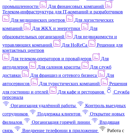
промышленности
Для финансовых компаний
Телеком-инфраструктура для IT-компаний и разработчиков
Для медицинских центров
Для логистических
компаний
Для ЖКХ и энергетики
Для
образовательных организаций
Для недвижимости и
управляющих компаний
Для HoReCa
Решения для
контактных центров
Для телеком-операторов и провайдеров
Для
автодилеров
Для салонов красоты
Для служб
доставки
Для франшиз и сетевого бизнеса
Для
автосервисов
Для туристических компаний
Решения
для гостиниц и отелей
Для кафе и ресторанов
Служба
персонала
Организация удалённой работы
Контроль выездных
сотрудников
Поддержка клиентов
Открытие новых
филиалов
Организация горячей линии
Входящая
связь
Внедрение телефонии в приложение
Работа с