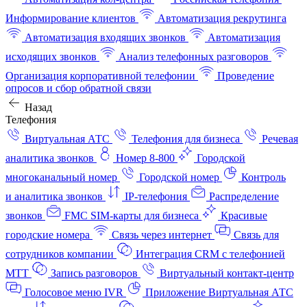
Информирование клиентов
Автоматизация рекрутинга
Автоматизация входящих звонков
Автоматизация
исходящих звонков
Анализ телефонных разговоров
Организация корпоративной телефонии
Проведение
опросов и сбор обратной связи
Назад
Телефония
Виртуальная АТС
Телефония для бизнеса
Речевая
аналитика звонков
Номер 8-800
Городской
многоканальный номер
Городской номер
Контроль
и аналитика звонков
IP-телефония
Распределение
звонков
FMC SIM-карты для бизнеса
Красивые
городские номера
Связь через интернет
Связь для
сотрудников компании
Интеграция CRM с телефонией
МТТ
Запись разговоров
Виртуальный контакт‑центр
Голосовое меню IVR
Приложение Виртуальная АТС