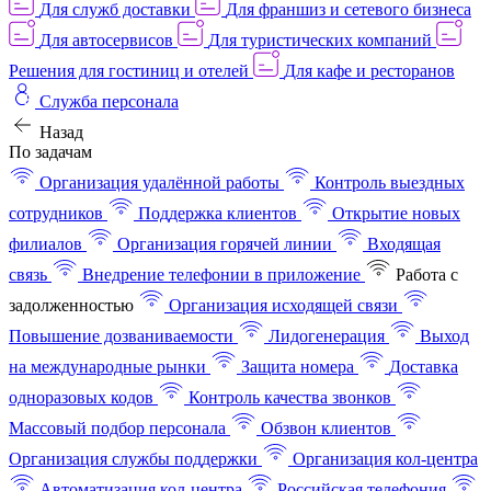
Для служб доставки
Для франшиз и сетевого бизнеса
Для автосервисов
Для туристических компаний
Решения для гостиниц и отелей
Для кафе и ресторанов
Служба персонала
Назад
По задачам
Организация удалённой работы
Контроль выездных
сотрудников
Поддержка клиентов
Открытие новых
филиалов
Организация горячей линии
Входящая
связь
Внедрение телефонии в приложение
Работа с
задолженностью
Организация исходящей связи
Повышение дозваниваемости
Лидогенерация
Выход
на международные рынки
Защита номера
Доставка
одноразовых кодов
Контроль качества звонков
Массовый подбор персонала
Обзвон клиентов
Организация службы поддержки
Организация кол-центра
Автоматизация кол-центра
Российская телефония