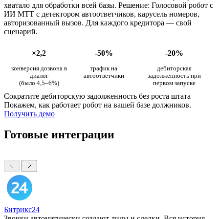
хватало для обработки всей базы. Решение: Голосовой робот с
ИИ МТТ с детектором автоответчиков, карусель номеров,
авторизованный вызов. Для каждого кредитора — свой
сценарий.
×2,2
-50%
-20%
конверсия дозвона в
трафик на
дебиторская
диалог
автоответчики
задолженность при
(было 4,5–6%)
первом запуске
Сократите дебиторскую задолженность без роста штата
Покажем, как работает робот на вашей базе должников.
Получить демо
Готовые интеграции
Битрикс24
Звонки автоматически создают лиды и сделки. Вся история