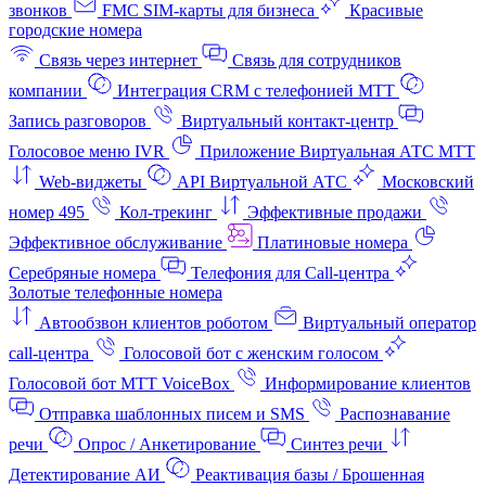
звонков
FMC SIM-карты для бизнеса
Красивые
городские номера
Связь через интернет
Связь для сотрудников
компании
Интеграция CRM с телефонией МТТ
Запись разговоров
Виртуальный контакт‑центр
Голосовое меню IVR
Приложение Виртуальная АТС МТТ
Web-виджеты
API Виртуальной АТС
Московский
номер 495
Кол-трекинг
Эффективные продажи
Эффективное обслуживание
Платиновые номера
Серебряные номера
Телефония для Call-центра
Золотые телефонные номера
Автообзвон клиентов роботом
Виртуальный оператор
call-центра
Голосовой бот с женским голосом
Голосовой бот МТТ VoiceBox
Информирование клиентов
Отправка шаблонных писем и SMS
Распознавание
речи
Опрос / Анкетирование
Синтез речи
Детектирование АИ
Реактивация базы / Брошенная