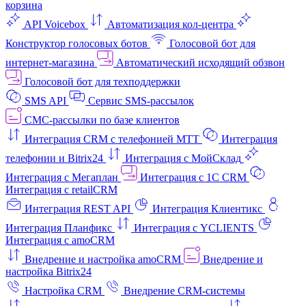
корзина
API Voicebox
Автоматизация кол‑центра
Конструктор голосовых ботов
Голосовой бот для
интернет‑магазина
Автоматический исходящий обзвон
Голосовой бот для техподдержки
SMS API
Сервис SMS-рассылок
СМС-рассылки по базе клиентов
Интеграция CRM с телефонией МТТ
Интеграция
телефонии и Bitrix24
Интеграция с МойСклад
Интеграция с Мегаплан
Интеграция с 1C CRM
Интеграция с retailCRM
Интеграция REST API
Интеграция Клиентикс
Интеграция Планфикс
Интеграция с YCLIENTS
Интеграция с amoCRM
Внедрение и настройка amoCRM
Внедрение и
настройка Bitrix24
Настройка CRM
Внедрение CRM-системы