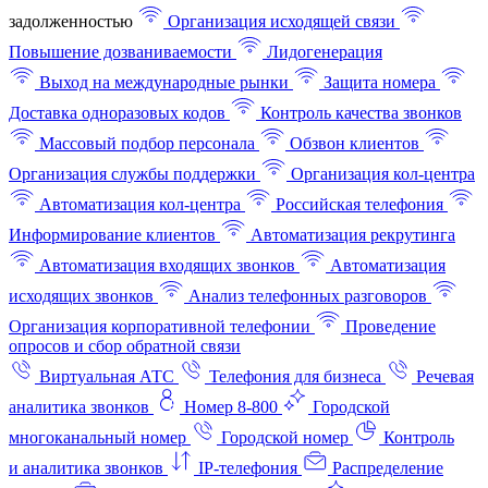
задолженностью
Организация исходящей связи
Повышение дозваниваемости
Лидогенерация
Выход на международные рынки
Защита номера
Доставка одноразовых кодов
Контроль качества звонков
Массовый подбор персонала
Обзвон клиентов
Организация службы поддержки
Организация кол-центра
Автоматизация кол-центра
Российская телефония
Информирование клиентов
Автоматизация рекрутинга
Автоматизация входящих звонков
Автоматизация
исходящих звонков
Анализ телефонных разговоров
Организация корпоративной телефонии
Проведение
опросов и сбор обратной связи
Виртуальная АТС
Телефония для бизнеса
Речевая
аналитика звонков
Номер 8-800
Городской
многоканальный номер
Городской номер
Контроль
и аналитика звонков
IP-телефония
Распределение