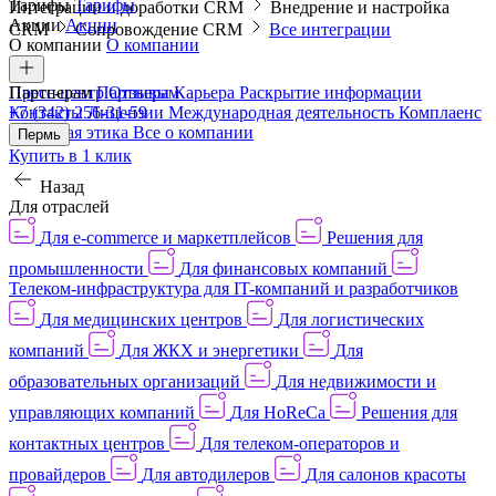
Тарифы
Тарифы
Интеграции и доработки CRM
Внедрение и настройка
Акции
Акции
CRM
Сопровождение CRM
Все интеграции
О компании
О компании
Пресс-центр
Партнерам
Партнерам
Отзывы
Карьера
Раскрытие информации
Контакты
+7 (342) 256-31-59
Лицензии
Международная деятельность
Комплаенс
и деловая этика
Все о компании
Пермь
Купить в 1 клик
Назад
Для отраслей
Для e-commerce и маркетплейсов
Решения для
промышленности
Для финансовых компаний
Телеком-инфраструктура для IT-компаний и разработчиков
Для медицинских центров
Для логистических
компаний
Для ЖКХ и энергетики
Для
образовательных организаций
Для недвижимости и
управляющих компаний
Для HoReCa
Решения для
контактных центров
Для телеком-операторов и
провайдеров
Для автодилеров
Для салонов красоты