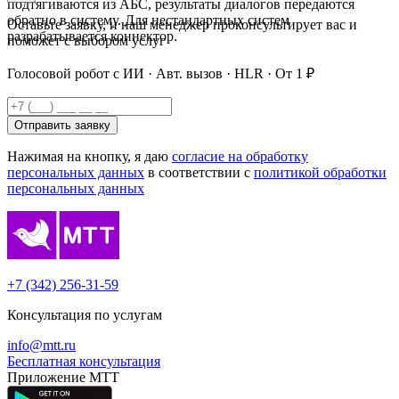
подтягиваются из АБС, результаты диалогов передаются
обратно в систему. Для нестандартных систем
Оставьте заявку, и наш менеджер проконсультирует вас и
разрабатывается коннектор.
поможет с выбором услуг
Голосовой робот с ИИ · Авт. вызов · HLR · От 1 ₽
Отправить заявку
Нажимая на кнопку, я даю
согласие на обработку
персональных данных
в соответствии с
политикой обработки
персональных данных
+7 (342) 256-31-59
Консультация по услугам
info@mtt.ru
Бесплатная консультация
Приложение МТТ