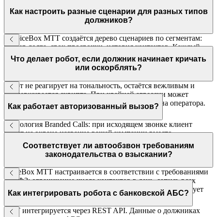
Как настроить разные сценарии для разных типов
должников?
В VoiceBox МТТ создаётся дерево сценариев по сегментам:
размер долга, срок просрочки, история контактов. Каждый
сегмент получает свой скрипт с разной жёсткостью и
Что делает робот, если должник начинает кричать
предложениями.
или оскорблять?
Робот не реагирует на тональность, остаётся вежливым и
придерживается скрипта. При крайней агрессии может
предложить перезвонить позже или перевести на оператора.
Как работает авторизованный вызов?
Технология Branded Calls: при исходящем звонке клиент
видит на экране название вашей компании вместо
незнакомого номера. Поддерживается основными
Соответствует ли автообзвон требованиям
мобильными операторами России.
законодательства о взыскании?
VoiceBox МТТ настраивается в соответствии с требованиями
230-ФЗ: ограничение числа контактов в день, запись всех
разговоров, идентификация звонящего. МТТ консультирует
Как интегрировать робота с банковской АБС?
по соответствию нормам.
МТТ интегрируется через REST API. Данные о должниках