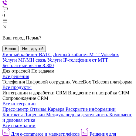
0
Ваш город
Пермь
?
Верно
Нет, другой
Личный кабинет ВАТС
Личный кабинет МТТ Voicebox
Услуги МГ/МН связь
Услуги IP-телефония от МТТ
Бесплатный вызов 8-800
Для отраслей
По задачам
Все решения
Телефония
Цифровой сотрудник VoiceBox
Telecom платформа
Все продукты
Интеграции и доработки CRM
Внедрение и настройка CRM
Сопровождение CRM
Все интеграции
Пресс-центр
Отзывы
Карьера
Раскрытие информации
Контакты
Лицензии
Международная деятельность
Комплаенс
и деловая этика
Все о компании
Для e-commerce и маркетплейсов
Решения для