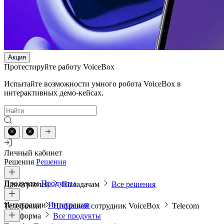
Акция
Протестируйте работу VoiceBox
Испытайте возможности умного робота VoiceBox в
интерактивных демо-кейсах.
Личный кабинет
Решения
Решения
Продукты
Продукты
Для отраслей
По задачам
Все решения
Интеграции
Интеграции
Телефония
Цифровой сотрудник VoiceBox
Telecom
платформа
Все продукты