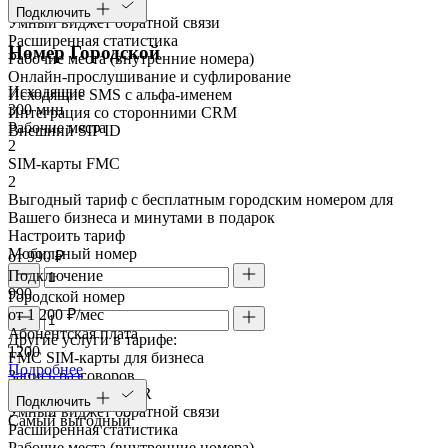
Речевая аналитика
Подключить
Умный виджет обратной связи
Расширенная статистика
Номер Городской
Рабочие места (внутренние номера)
Онлайн-прослушивание и суфлирование
Исходящие
Исходящие SMS с альфа-именем
300 мин
Интеграция со сторонними CRM
Рабочие места
Внешний SIP ID
2
SIM-карты FMC
2
Выгодный тариф с бесплатным городским номером для
Вашего бизнеса и минутами в подарок
Настроить тариф
Мобильный номер
от 990 ₽
Подключение
990
Городской номер
от 1 200 ₽/мес
Абонентская плата
Другие услуги в тарифе:
1200
FMC SIM-карты для бизнеса
Подробнее
Запись разговоров
Голосовое меню IVR
Подключить
Умный виджет обратной связи
Самый выгодный
Расширенная статистика
Рабочие места (внутренние номера)