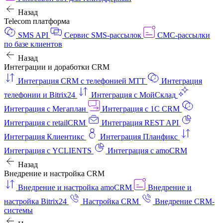
Назад
Telecom платформа
SMS API
Сервис SMS-рассылок
СМС-рассылки
по базе клиентов
Назад
Интеграции и доработки CRM
Интеграция CRM с телефонией МТТ
Интеграция
телефонии и Bitrix24
Интеграция с МойСклад
Интеграция с Мегаплан
Интеграция с 1C CRM
Интеграция с retailCRM
Интеграция REST API
Интеграция Клиентикс
Интеграция Планфикс
Интеграция с YCLIENTS
Интеграция с amoCRM
Назад
Внедрение и настройка CRM
Внедрение и настройка amoCRM
Внедрение и
настройка Bitrix24
Настройка CRM
Внедрение CRM-
системы