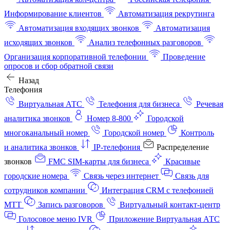
Информирование клиентов
Автоматизация рекрутинга
Автоматизация входящих звонков
Автоматизация
исходящих звонков
Анализ телефонных разговоров
Организация корпоративной телефонии
Проведение
опросов и сбор обратной связи
Назад
Телефония
Виртуальная АТС
Телефония для бизнеса
Речевая
аналитика звонков
Номер 8-800
Городской
многоканальный номер
Городской номер
Контроль
и аналитика звонков
IP-телефония
Распределение
звонков
FMC SIM-карты для бизнеса
Красивые
городские номера
Связь через интернет
Связь для
сотрудников компании
Интеграция CRM с телефонией
МТТ
Запись разговоров
Виртуальный контакт‑центр
Голосовое меню IVR
Приложение Виртуальная АТС