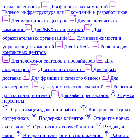
промышленности
Для финансовых компаний
Телеком-инфраструктура для IT-компаний и разработчиков
Для медицинских центров
Для логистических
компаний
Для ЖКХ и энергетики
Для
образовательных организаций
Для недвижимости и
управляющих компаний
Для HoReCa
Решения для
контактных центров
Для телеком-операторов и провайдеров
Для
автодилеров
Для салонов красоты
Для служб
доставки
Для франшиз и сетевого бизнеса
Для
автосервисов
Для туристических компаний
Решения
для гостиниц и отелей
Для кафе и ресторанов
Служба
персонала
Организация удалённой работы
Контроль выездных
сотрудников
Поддержка клиентов
Открытие новых
филиалов
Организация горячей линии
Входящая
связь
Внедрение телефонии в приложение
Работа с