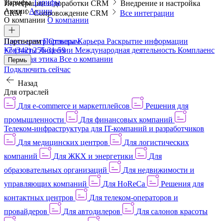
Тарифы
Тарифы
Интеграции и доработки CRM
Внедрение и настройка
Акции
Акции
CRM
Сопровождение CRM
Все интеграции
О компании
О компании
Пресс-центр
Партнерам
Партнерам
Отзывы
Карьера
Раскрытие информации
Контакты
+7 (342) 256-31-59
Лицензии
Международная деятельность
Комплаенс
и деловая этика
Все о компании
Пермь
Подключить сейчас
Назад
Для отраслей
Для e-commerce и маркетплейсов
Решения для
промышленности
Для финансовых компаний
Телеком-инфраструктура для IT-компаний и разработчиков
Для медицинских центров
Для логистических
компаний
Для ЖКХ и энергетики
Для
образовательных организаций
Для недвижимости и
управляющих компаний
Для HoReCa
Решения для
контактных центров
Для телеком-операторов и
провайдеров
Для автодилеров
Для салонов красоты