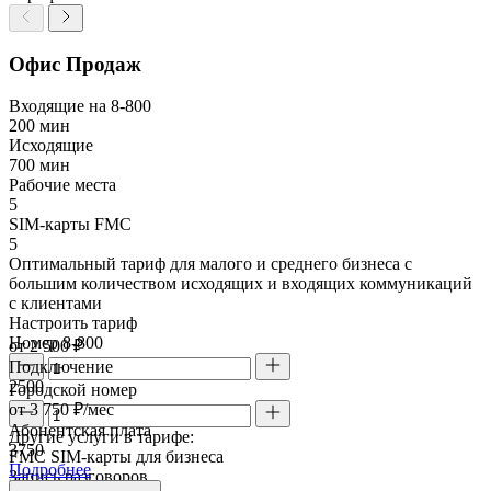
Офис Продаж
Входящие на 8-800
200 мин
Исходящие
700 мин
Рабочие места
5
SIM-карты FMC
5
Оптимальный тариф для малого и среднего бизнеса с
большим количеством исходящих и входящих коммуникаций
с клиентами
Настроить тариф
Номер 8-800
от 2 500 ₽
Подключение
2500
Городской номер
от 3 750 ₽/мес
Абонентская плата
Другие услуги в тарифе:
3750
FMC SIM-карты для бизнеса
Подробнее
Запись разговоров