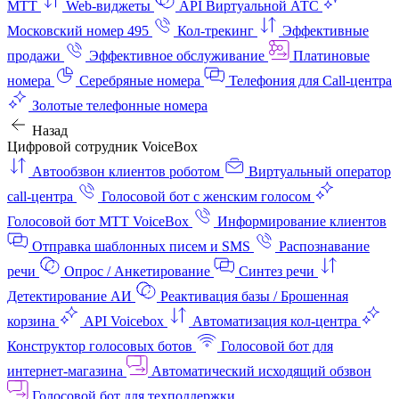
МТТ
Web-виджеты
API Виртуальной АТС
Московский номер 495
Кол-трекинг
Эффективные
продажи
Эффективное обслуживание
Платиновые
номера
Серебряные номера
Телефония для Call-центра
Золотые телефонные номера
Назад
Цифровой сотрудник VoiceBox
Автообзвон клиентов роботом
Виртуальный оператор
call-центра
Голосовой бот с женским голосом
Голосовой бот МТТ VoiceBox
Информирование клиентов
Отправка шаблонных писем и SMS
Распознавание
речи
Опрос / Анкетирование
Синтез речи
Детектирование АИ
Реактивация базы / Брошенная
корзина
API Voicebox
Автоматизация кол‑центра
Конструктор голосовых ботов
Голосовой бот для
интернет‑магазина
Автоматический исходящий обзвон
Голосовой бот для техподдержки