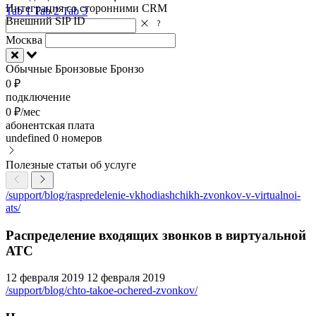
Интеграция со сторонними CRM
Tab 1
Tab 2
Tab 3
Внешний SIP ID
Москва
Обычные
Бронзовые
Бронзо
0 ₽
подключение
0 ₽/мес
абонентская плата
undefined
0 номеров
Полезные статьи об услуге
/support/blog/raspredelenie-vkhodiashchikh-zvonkov-v-virtualnoi-
ats/
Распределение входящих звонков в виртуальной
АТС
12 февраля 2019
12 февраля 2019
/support/blog/chto-takoe-ochered-zvonkov/