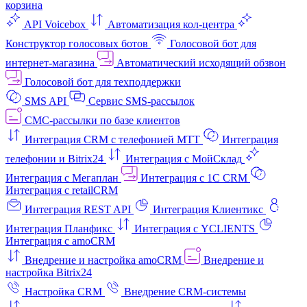
корзина
API Voicebox
Автоматизация кол‑центра
Конструктор голосовых ботов
Голосовой бот для
интернет‑магазина
Автоматический исходящий обзвон
Голосовой бот для техподдержки
SMS API
Сервис SMS-рассылок
СМС-рассылки по базе клиентов
Интеграция CRM с телефонией МТТ
Интеграция
телефонии и Bitrix24
Интеграция с МойСклад
Интеграция с Мегаплан
Интеграция с 1C CRM
Интеграция с retailCRM
Интеграция REST API
Интеграция Клиентикс
Интеграция Планфикс
Интеграция с YCLIENTS
Интеграция с amoCRM
Внедрение и настройка amoCRM
Внедрение и
настройка Bitrix24
Настройка CRM
Внедрение CRM-системы