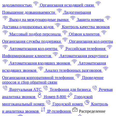
задолженностью
Организация исходящей связи
Повышение дозваниваемости
Лидогенерация
Выход на международные рынки
Защита номера
Доставка одноразовых кодов
Контроль качества звонков
Массовый подбор персонала
Обзвон клиентов
Организация службы поддержки
Организация кол-центра
Автоматизация кол-центра
Российская телефония
Информирование клиентов
Автоматизация рекрутинга
Автоматизация входящих звонков
Автоматизация
исходящих звонков
Анализ телефонных разговоров
Организация корпоративной телефонии
Проведение
опросов и сбор обратной связи
Виртуальная АТС
Телефония для бизнеса
Речевая
аналитика звонков
Номер 8-800
Городской
многоканальный номер
Городской номер
Контроль
и аналитика звонков
IP-телефония
Распределение