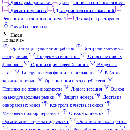
Для служб доставки
Для франшиз и сетевого бизнеса
Для автосервисов
Для туристических компаний
Решения для гостиниц и отелей
Для кафе и ресторанов
Служба персонала
Назад
По задачам
Организация удалённой работы
Контроль выездных
сотрудников
Поддержка клиентов
Открытие новых
филиалов
Организация горячей линии
Входящая
связь
Внедрение телефонии в приложение
Работа с
задолженностью
Организация исходящей связи
Повышение дозваниваемости
Лидогенерация
Выход
на международные рынки
Защита номера
Доставка
одноразовых кодов
Контроль качества звонков
Массовый подбор персонала
Обзвон клиентов
Организация службы поддержки
Организация кол-центра
Автоматизация кол-центра
Российская телефония