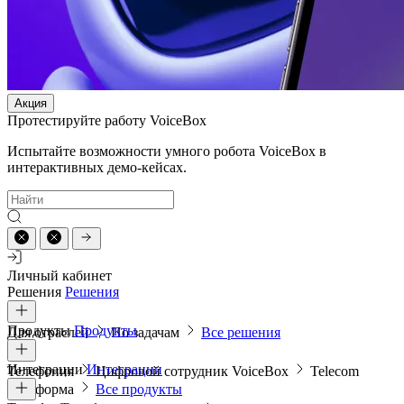
Акция
Протестируйте работу VoiceBox
Испытайте возможности умного робота VoiceBox в
интерактивных демо-кейсах.
Личный кабинет
Решения
Решения
Продукты
Продукты
Для отраслей
По задачам
Все решения
Интеграции
Интеграции
Телефония
Цифровой сотрудник VoiceBox
Telecom
платформа
Все продукты