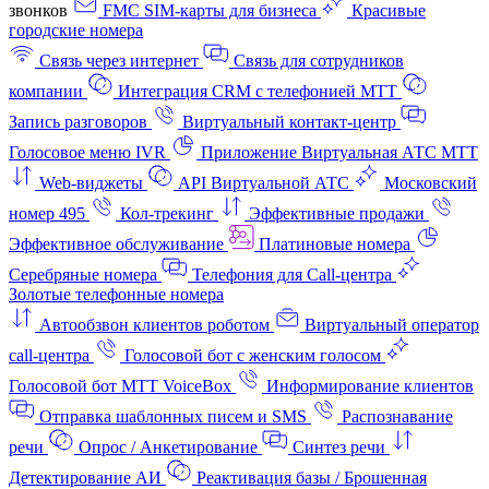
звонков
FMC SIM-карты для бизнеса
Красивые
городские номера
Связь через интернет
Связь для сотрудников
компании
Интеграция CRM с телефонией МТТ
Запись разговоров
Виртуальный контакт‑центр
Голосовое меню IVR
Приложение Виртуальная АТС МТТ
Web-виджеты
API Виртуальной АТС
Московский
номер 495
Кол-трекинг
Эффективные продажи
Эффективное обслуживание
Платиновые номера
Серебряные номера
Телефония для Call-центра
Золотые телефонные номера
Автообзвон клиентов роботом
Виртуальный оператор
call-центра
Голосовой бот с женским голосом
Голосовой бот МТТ VoiceBox
Информирование клиентов
Отправка шаблонных писем и SMS
Распознавание
речи
Опрос / Анкетирование
Синтез речи
Детектирование АИ
Реактивация базы / Брошенная