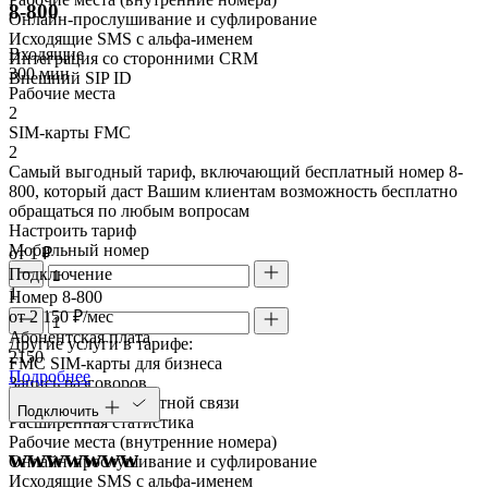
8-800
Онлайн-прослушивание и суфлирование
Исходящие SMS с альфа-именем
Входящие
Интеграция со сторонними CRM
300 мин
Внешний SIP ID
Рабочие места
2
SIM-карты FMC
2
Самый выгодный тариф, включающий бесплатный номер 8-
800, который даст Вашим клиентам возможность бесплатно
обращаться по любым вопросам
Настроить тариф
Мобильный номер
от 1 ₽
Подключение
1
Номер 8-800
от 2 150 ₽/мес
Абонентская плата
Другие услуги в тарифе:
2150
FMC SIM-карты для бизнеса
Подробнее
Запись разговоров
Умный виджет обратной связи
Подключить
Расширенная статистика
Рабочие места (внутренние номера)
wwwwwww
Онлайн-прослушивание и суфлирование
Исходящие SMS с альфа-именем