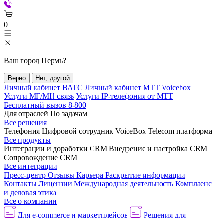
0
Ваш город
Пермь
?
Верно
Нет, другой
Личный кабинет ВАТС
Личный кабинет МТТ Voicebox
Услуги МГ/МН связь
Услуги IP-телефония от МТТ
Бесплатный вызов 8-800
Для отраслей
По задачам
Все решения
Телефония
Цифровой сотрудник VoiceBox
Telecom платформа
Все продукты
Интеграции и доработки CRM
Внедрение и настройка CRM
Сопровождение CRM
Все интеграции
Пресс-центр
Отзывы
Карьера
Раскрытие информации
Контакты
Лицензии
Международная деятельность
Комплаенс
и деловая этика
Все о компании
Для e-commerce и маркетплейсов
Решения для