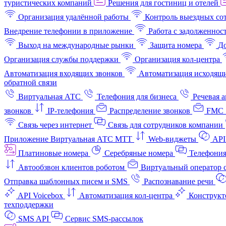
туристических компаний
Решения для гостиниц и отелей
Организация удалённой работы
Контроль выездных со
Внедрение телефонии в приложение
Работа с задолженнос
Выход на международные рынки
Защита номера
До
Организация службы поддержки
Организация кол-центра
Автоматизация входящих звонков
Автоматизация исходящи
обратной связи
Виртуальная АТС
Телефония для бизнеса
Речевая 
звонков
IP-телефония
Распределение звонков
FMC 
Связь через интернет
Связь для сотрудников компании
Приложение Виртуальная АТС МТТ
Web-виджеты
API
Платиновые номера
Серебряные номера
Телефония
Автообзвон клиентов роботом
Виртуальный оператор c
Отправка шаблонных писем и SMS
Распознавание речи
API Voicebox
Автоматизация кол‑центра
Конструкт
техподдержки
SMS API
Сервис SMS-рассылок