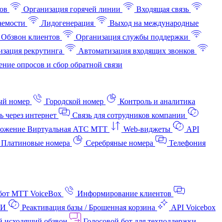
ов
Организация горячей линии
Входящая связь
аемости
Лидогенерация
Выход на международные
Обзвон клиентов
Организация службы поддержки
изация рекрутинга
Автоматизация входящих звонков
ние опросов и сбор обратной связи
ый номер
Городской номер
Контроль и аналитика
ь через интернет
Связь для сотрудников компании
ожение Виртуальная АТС МТТ
Web-виджеты
API
Платиновые номера
Серебряные номера
Телефония
бот МТТ VoiceBox
Информирование клиентов
АИ
Реактивация базы / Брошенная корзина
API Voicebox
й исходящий обзвон
Голосовой бот для техподдержки