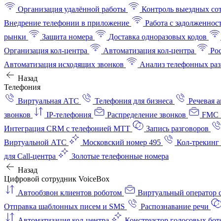
Организация удалённой работы
Контроль выездных со
Внедрение телефонии в приложение
Работа с задолженнос
рынки
Защита номера
Доставка одноразовых кодов
Организация кол-центра
Автоматизация кол-центра
Ро
Автоматизация исходящих звонков
Анализ телефонных раз
Назад
Телефония
Виртуальная АТС
Телефония для бизнеса
Речевая 
звонков
IP-телефония
Распределение звонков
FMC 
Интеграция CRM с телефонией МТТ
Запись разговоров
Виртуальной АТС
Московский номер 495
Кол-трекинг
для Call-центра
Золотые телефонные номера
Назад
Цифровой сотрудник VoiceBox
Автообзвон клиентов роботом
Виртуальный оператор c
Отправка шаблонных писем и SMS
Распознавание речи
Автоматизация кол‑центра
Конструктор голосовых бот