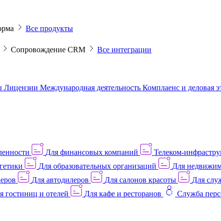
орма
Все продукты
M
Сопровождение CRM
Все интеграции
ы
Лицензии
Международная деятельность
Комплаенс и деловая 
ленности
Для финансовых компаний
Телеком-инфраструк
гетики
Для образовательных организаций
Для недвижим
деров
Для автодилеров
Для салонов красоты
Для слу
я гостиниц и отелей
Для кафе и ресторанов
Служба перс