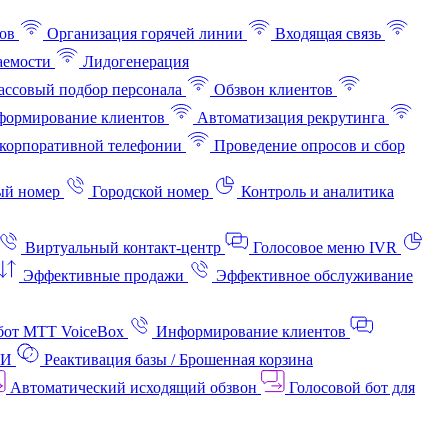
ов
Организация горячей линии
Входящая связь
аемости
Лидогенерация
ссовый подбор персонала
Обзвон клиентов
ормирование клиентов
Автоматизация рекрутинга
корпоративной телефонии
Проведение опросов и сбор
ый номер
Городской номер
Контроль и аналитика
Виртуальный контакт‑центр
Голосовое меню IVR
Эффективные продажи
Эффективное обслуживание
бот МТТ VoiceBox
Информирование клиентов
АИ
Реактивация базы / Брошенная корзина
Автоматический исходящий обзвон
Голосовой бот для