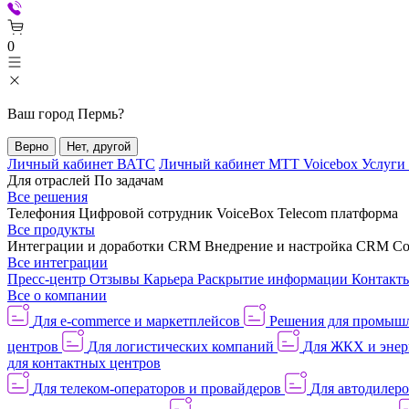
0
Ваш город
Пермь
?
Верно
Нет, другой
Личный кабинет ВАТС
Личный кабинет МТТ Voicebox
Услуги
Для отраслей
По задачам
Все решения
Телефония
Цифровой сотрудник VoiceBox
Telecom платформа
Все продукты
Интеграции и доработки CRM
Внедрение и настройка CRM
Со
Все интеграции
Пресс-центр
Отзывы
Карьера
Раскрытие информации
Контакт
Все о компании
Для e-commerce и маркетплейсов
Решения для промыш
центров
Для логистических компаний
Для ЖКХ и энер
для контактных центров
Для телеком-операторов и провайдеров
Для автодилер