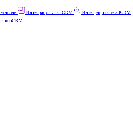
Мегаплан
Интеграция с 1C CRM
Интеграция с retailCRM
я с amoCRM