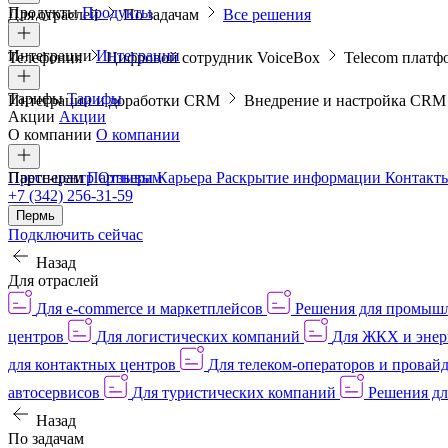
Продукты
Продукты
Для отраслей
По задачам
Все решения
Интеграции
Интеграции
Телефония
Цифровой сотрудник VoiceBox
Telecom платф
Тарифы
Тарифы
Интеграции и доработки CRM
Внедрение и настройка CR
Акции
Акции
О компании
О компании
Пресс-центр
Партнерам
Партнерам
Отзывы
Карьера
Раскрытие информации
Контакт
+7 (342) 256-31-59
Пермь
Подключить сейчас
Назад
Для отраслей
Для e-commerce и маркетплейсов
Решения для промыш
центров
Для логистических компаний
Для ЖКХ и энер
для контактных центров
Для телеком-операторов и провай
автосервисов
Для туристических компаний
Решения дл
Назад
По задачам