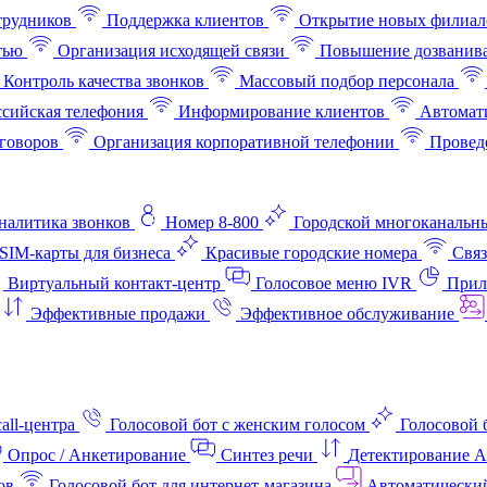
трудников
Поддержка клиентов
Открытие новых филиал
тью
Организация исходящей связи
Повышение дозванив
Контроль качества звонков
Массовый подбор персонала
ссийская телефония
Информирование клиентов
Автомат
говоров
Организация корпоративной телефонии
Проведе
аналитика звонков
Номер 8-800
Городской многоканальн
SIM-карты для бизнеса
Красивые городские номера
Связ
Виртуальный контакт‑центр
Голосовое меню IVR
Прил
Эффективные продажи
Эффективное обслуживание
all-центра
Голосовой бот с женским голосом
Голосовой 
Опрос / Анкетирование
Синтез речи
Детектирование 
ов
Голосовой бот для интернет‑магазина
Автоматически