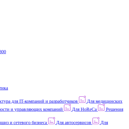
800
тика
тура для IT-компаний и разработчиков
Для медицинских
ости и управляющих компаний
Для HoReCa
Решения
шиз и сетевого бизнеса
Для автосервисов
Для