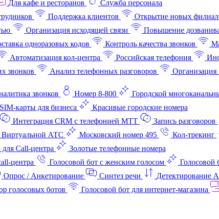
Для кафе и ресторанов
Служба персонала
трудников
Поддержка клиентов
Открытие новых филиал
тью
Организация исходящей связи
Повышение дозванив
ставка одноразовых кодов
Контроль качества звонков
Ма
Автоматизация кол-центра
Российская телефония
Инф
х звонков
Анализ телефонных разговоров
Организация 
аналитика звонков
Номер 8-800
Городской многоканальн
SIM-карты для бизнеса
Красивые городские номера
Интеграция CRM с телефонией МТТ
Запись разговоров
 Виртуальной АТС
Московский номер 495
Кол-трекинг
 для Call-центра
Золотые телефонные номера
all-центра
Голосовой бот с женским голосом
Голосовой 
Опрос / Анкетирование
Синтез речи
Детектирование 
ор голосовых ботов
Голосовой бот для интернет‑магазина