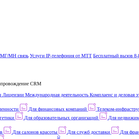
 МГ/МН связь
Услуги IP-телефония от МТТ
Бесплатный вызов 8-
провождение CRM
ы
Лицензии
Международная деятельность
Комплаенс и деловая э
ленности
Для финансовых компаний
Телеком-инфраструк
гетики
Для образовательных организаций
Для недвижим
ов
Для салонов красоты
Для служб доставки
Для фран