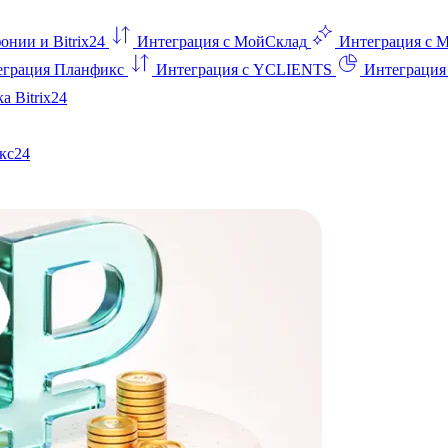
онии и Bitrix24
Интеграция с МойСклад
Интеграция с 
еграция Планфикс
Интеграция с YCLIENTS
Интеграци
а Bitrix24
кс24