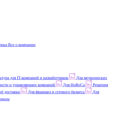
этика
Все о компании
тура для IT-компаний и разработчиков
Для медицинских
ости и управляющих компаний
Для HoReCa
Решения
жб доставки
Для франшиз и сетевого бизнеса
Для
онала