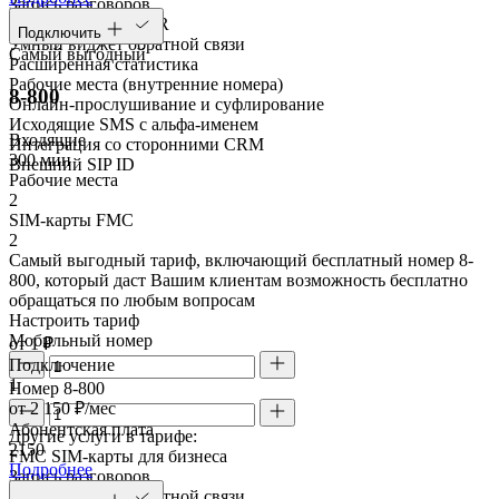
Запись разговоров
Голосовое меню IVR
Подключить
Умный виджет обратной связи
Самый выгодный
Расширенная статистика
Рабочие места (внутренние номера)
8-800
Онлайн-прослушивание и суфлирование
Исходящие SMS с альфа-именем
Входящие
Интеграция со сторонними CRM
300 мин
Внешний SIP ID
Рабочие места
2
SIM-карты FMC
2
Самый выгодный тариф, включающий бесплатный номер 8-
800, который даст Вашим клиентам возможность бесплатно
обращаться по любым вопросам
Настроить тариф
Мобильный номер
от 1 ₽
Подключение
1
Номер 8-800
от 2 150 ₽/мес
Абонентская плата
Другие услуги в тарифе:
2150
FMC SIM-карты для бизнеса
Подробнее
Запись разговоров
Умный виджет обратной связи