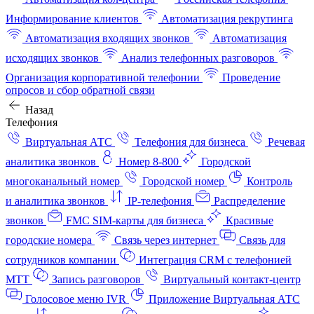
Информирование клиентов
Автоматизация рекрутинга
Автоматизация входящих звонков
Автоматизация
исходящих звонков
Анализ телефонных разговоров
Организация корпоративной телефонии
Проведение
опросов и сбор обратной связи
Назад
Телефония
Виртуальная АТС
Телефония для бизнеса
Речевая
аналитика звонков
Номер 8-800
Городской
многоканальный номер
Городской номер
Контроль
и аналитика звонков
IP-телефония
Распределение
звонков
FMC SIM-карты для бизнеса
Красивые
городские номера
Связь через интернет
Связь для
сотрудников компании
Интеграция CRM с телефонией
МТТ
Запись разговоров
Виртуальный контакт‑центр
Голосовое меню IVR
Приложение Виртуальная АТС