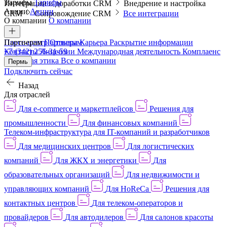
Тарифы
Тарифы
Интеграции и доработки CRM
Внедрение и настройка
Акции
Акции
CRM
Сопровождение CRM
Все интеграции
О компании
О компании
Пресс-центр
Партнерам
Партнерам
Отзывы
Карьера
Раскрытие информации
Контакты
+7 (342) 256-31-59
Лицензии
Международная деятельность
Комплаенс
и деловая этика
Все о компании
Пермь
Подключить сейчас
Назад
Для отраслей
Для e-commerce и маркетплейсов
Решения для
промышленности
Для финансовых компаний
Телеком-инфраструктура для IT-компаний и разработчиков
Для медицинских центров
Для логистических
компаний
Для ЖКХ и энергетики
Для
образовательных организаций
Для недвижимости и
управляющих компаний
Для HoReCa
Решения для
контактных центров
Для телеком-операторов и
провайдеров
Для автодилеров
Для салонов красоты