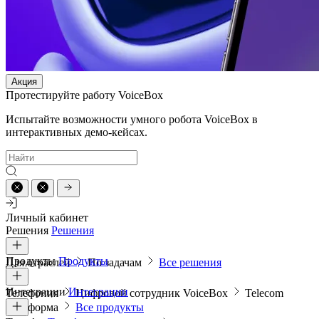
Акция
Протестируйте работу VoiceBox
Испытайте возможности умного робота VoiceBox в
интерактивных демо-кейсах.
Личный кабинет
Решения
Решения
Продукты
Продукты
Для отраслей
По задачам
Все решения
Интеграции
Интеграции
Телефония
Цифровой сотрудник VoiceBox
Telecom
платформа
Все продукты