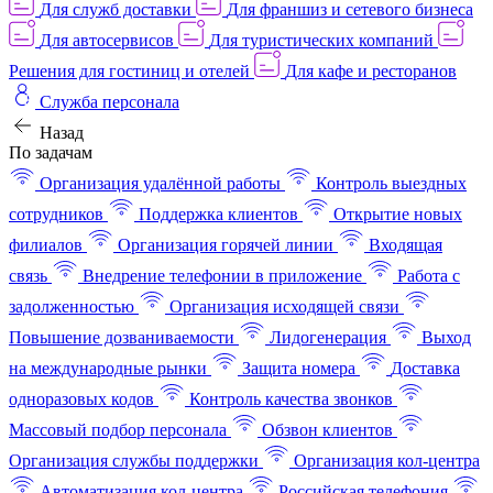
Для служб доставки
Для франшиз и сетевого бизнеса
Для автосервисов
Для туристических компаний
Решения для гостиниц и отелей
Для кафе и ресторанов
Служба персонала
Назад
По задачам
Организация удалённой работы
Контроль выездных
сотрудников
Поддержка клиентов
Открытие новых
филиалов
Организация горячей линии
Входящая
связь
Внедрение телефонии в приложение
Работа с
задолженностью
Организация исходящей связи
Повышение дозваниваемости
Лидогенерация
Выход
на международные рынки
Защита номера
Доставка
одноразовых кодов
Контроль качества звонков
Массовый подбор персонала
Обзвон клиентов
Организация службы поддержки
Организация кол-центра
Автоматизация кол-центра
Российская телефония