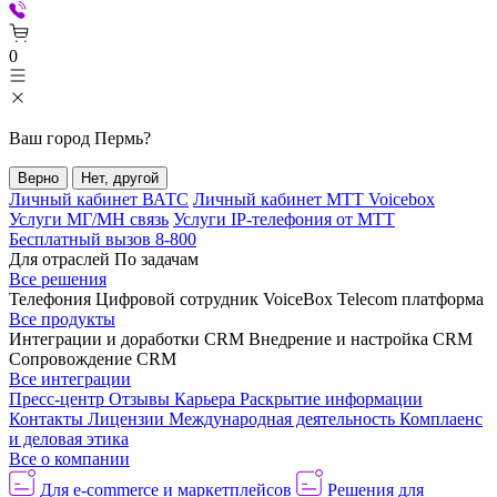
0
Ваш город
Пермь
?
Верно
Нет, другой
Личный кабинет ВАТС
Личный кабинет МТТ Voicebox
Услуги МГ/МН связь
Услуги IP-телефония от МТТ
Бесплатный вызов 8-800
Для отраслей
По задачам
Все решения
Телефония
Цифровой сотрудник VoiceBox
Telecom платформа
Все продукты
Интеграции и доработки CRM
Внедрение и настройка CRM
Сопровождение CRM
Все интеграции
Пресс-центр
Отзывы
Карьера
Раскрытие информации
Контакты
Лицензии
Международная деятельность
Комплаенс
и деловая этика
Все о компании
Для e-commerce и маркетплейсов
Решения для