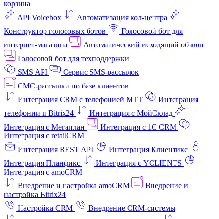
корзина
API Voicebox
Автоматизация кол‑центра
Конструктор голосовых ботов
Голосовой бот для
интернет‑магазина
Автоматический исходящий обзвон
Голосовой бот для техподдержки
SMS API
Сервис SMS-рассылок
СМС-рассылки по базе клиентов
Интеграция CRM с телефонией МТТ
Интеграция
телефонии и Bitrix24
Интеграция с МойСклад
Интеграция с Мегаплан
Интеграция с 1C CRM
Интеграция с retailCRM
Интеграция REST API
Интеграция Клиентикс
Интеграция Планфикс
Интеграция с YCLIENTS
Интеграция с amoCRM
Внедрение и настройка amoCRM
Внедрение и
настройка Bitrix24
Настройка CRM
Внедрение CRM-системы