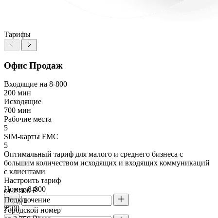
Тарифы
Офис Продаж
Входящие на 8-800
200 мин
Исходящие
700 мин
Рабочие места
5
SIM-карты FMC
5
Оптимальный тариф для малого и среднего бизнеса с
большим количеством исходящих и входящих коммуникаций
с клиентами
Настроить тариф
Номер 8-800
от 2 500 ₽
Подключение
2500
Городской номер