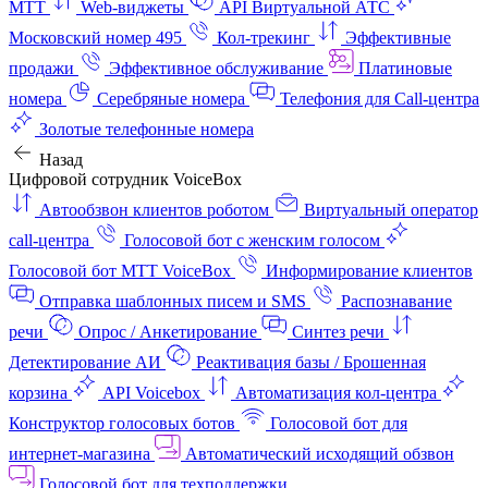
МТТ
Web-виджеты
API Виртуальной АТС
Московский номер 495
Кол-трекинг
Эффективные
продажи
Эффективное обслуживание
Платиновые
номера
Серебряные номера
Телефония для Call-центра
Золотые телефонные номера
Назад
Цифровой сотрудник VoiceBox
Автообзвон клиентов роботом
Виртуальный оператор
call-центра
Голосовой бот с женским голосом
Голосовой бот МТТ VoiceBox
Информирование клиентов
Отправка шаблонных писем и SMS
Распознавание
речи
Опрос / Анкетирование
Синтез речи
Детектирование АИ
Реактивация базы / Брошенная
корзина
API Voicebox
Автоматизация кол‑центра
Конструктор голосовых ботов
Голосовой бот для
интернет‑магазина
Автоматический исходящий обзвон
Голосовой бот для техподдержки