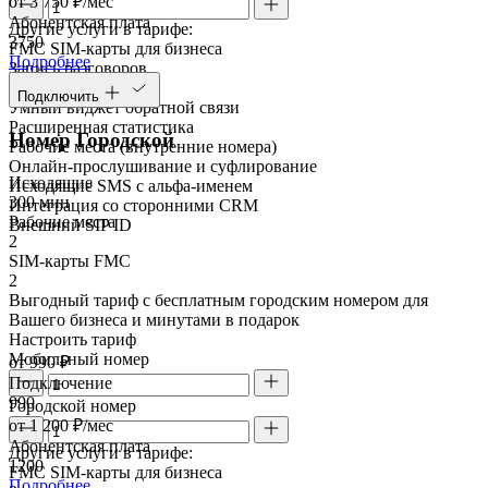
от 3 750 ₽/мес
Абонентская плата
Другие услуги в тарифе:
3750
FMC SIM-карты для бизнеса
Подробнее
Запись разговоров
Речевая аналитика
Подключить
Умный виджет обратной связи
Расширенная статистика
Номер Городской
Рабочие места (внутренние номера)
Онлайн-прослушивание и суфлирование
Исходящие
Исходящие SMS с альфа-именем
300 мин
Интеграция со сторонними CRM
Рабочие места
Внешний SIP ID
2
SIM-карты FMC
2
Выгодный тариф с бесплатным городским номером для
Вашего бизнеса и минутами в подарок
Настроить тариф
Мобильный номер
от 990 ₽
Подключение
990
Городской номер
от 1 200 ₽/мес
Абонентская плата
Другие услуги в тарифе:
1200
FMC SIM-карты для бизнеса
Подробнее