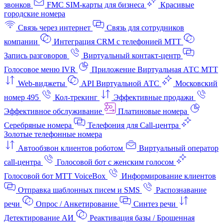
звонков
FMC SIM-карты для бизнеса
Красивые
городские номера
Связь через интернет
Связь для сотрудников
компании
Интеграция CRM с телефонией МТТ
Запись разговоров
Виртуальный контакт‑центр
Голосовое меню IVR
Приложение Виртуальная АТС МТТ
Web-виджеты
API Виртуальной АТС
Московский
номер 495
Кол-трекинг
Эффективные продажи
Эффективное обслуживание
Платиновые номера
Серебряные номера
Телефония для Call-центра
Золотые телефонные номера
Автообзвон клиентов роботом
Виртуальный оператор
call-центра
Голосовой бот с женским голосом
Голосовой бот МТТ VoiceBox
Информирование клиентов
Отправка шаблонных писем и SMS
Распознавание
речи
Опрос / Анкетирование
Синтез речи
Детектирование АИ
Реактивация базы / Брошенная