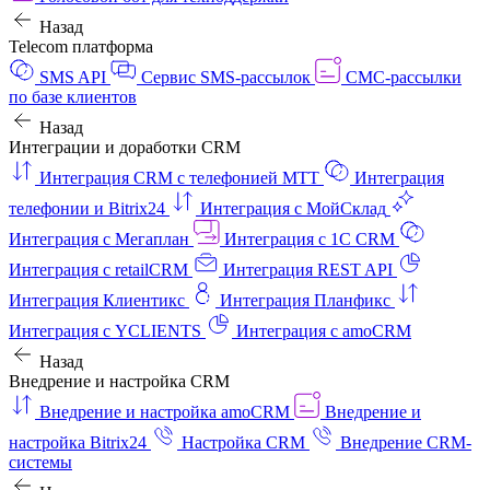
Назад
Telecom платформа
SMS API
Сервис SMS-рассылок
СМС-рассылки
по базе клиентов
Назад
Интеграции и доработки CRM
Интеграция CRM с телефонией МТТ
Интеграция
телефонии и Bitrix24
Интеграция с МойСклад
Интеграция с Мегаплан
Интеграция с 1C CRM
Интеграция с retailCRM
Интеграция REST API
Интеграция Клиентикс
Интеграция Планфикс
Интеграция с YCLIENTS
Интеграция с amoCRM
Назад
Внедрение и настройка CRM
Внедрение и настройка amoCRM
Внедрение и
настройка Bitrix24
Настройка CRM
Внедрение CRM-
системы