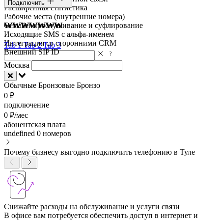
Подключить
Расширенная статистика
Рабочие места (внутренние номера)
wwwwwww
Онлайн-прослушивание и суфлирование
Исходящие SMS с альфа-именем
Интеграция со сторонними CRM
Tab 1
Tab 2
Tab 3
Внешний SIP ID
Москва
Обычные
Бронзовые
Бронзо
0 ₽
подключение
0 ₽/мес
абонентская плата
undefined
0 номеров
Почему бизнесу выгодно подключить телефонию в Туле
Снижайте расходы на обслуживание и услуги связи
В офисе вам потребуется обеспечить доступ в интернет и