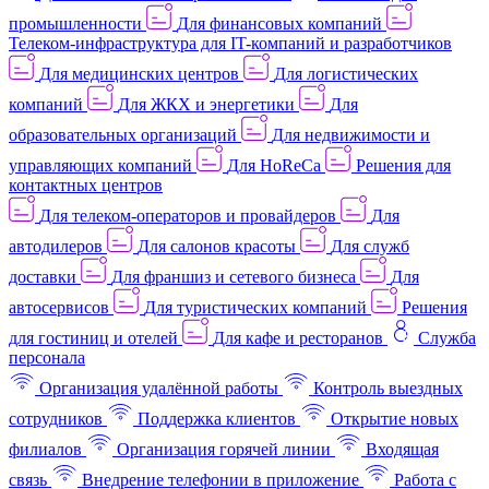
промышленности
Для финансовых компаний
Телеком-инфраструктура для IT-компаний и разработчиков
Для медицинских центров
Для логистических
компаний
Для ЖКХ и энергетики
Для
образовательных организаций
Для недвижимости и
управляющих компаний
Для HoReCa
Решения для
контактных центров
Для телеком-операторов и провайдеров
Для
автодилеров
Для салонов красоты
Для служб
доставки
Для франшиз и сетевого бизнеса
Для
автосервисов
Для туристических компаний
Решения
для гостиниц и отелей
Для кафе и ресторанов
Служба
персонала
Организация удалённой работы
Контроль выездных
сотрудников
Поддержка клиентов
Открытие новых
филиалов
Организация горячей линии
Входящая
связь
Внедрение телефонии в приложение
Работа с