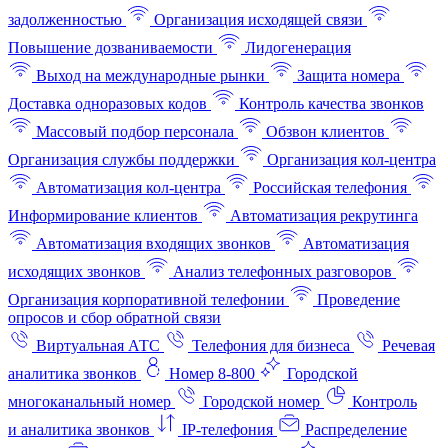
задолженностью
Организация исходящей связи
Повышение дозваниваемости
Лидогенерация
Выход на международные рынки
Защита номера
Доставка одноразовых кодов
Контроль качества звонков
Массовый подбор персонала
Обзвон клиентов
Организация службы поддержки
Организация кол-центра
Автоматизация кол-центра
Российская телефония
Информирование клиентов
Автоматизация рекрутинга
Автоматизация входящих звонков
Автоматизация
исходящих звонков
Анализ телефонных разговоров
Организация корпоративной телефонии
Проведение
опросов и сбор обратной связи
Виртуальная АТС
Телефония для бизнеса
Речевая
аналитика звонков
Номер 8-800
Городской
многоканальный номер
Городской номер
Контроль
и аналитика звонков
IP-телефония
Распределение