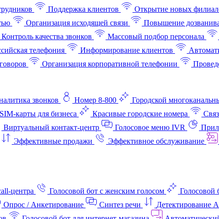
трудников
Поддержка клиентов
Открытие новых филиал
тью
Организация исходящей связи
Повышение дозванив
Контроль качества звонков
Массовый подбор персонала
ссийская телефония
Информирование клиентов
Автомат
говоров
Организация корпоративной телефонии
Проведе
аналитика звонков
Номер 8-800
Городской многоканальн
SIM-карты для бизнеса
Красивые городские номера
Связ
Виртуальный контакт‑центр
Голосовое меню IVR
Прил
Эффективные продажи
Эффективное обслуживание
all-центра
Голосовой бот с женским голосом
Голосовой 
Опрос / Анкетирование
Синтез речи
Детектирование 
ов
Голосовой бот для интернет‑магазина
Автоматически