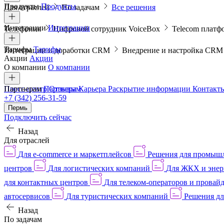
Продукты
Продукты
Для отраслей
По задачам
Все решения
Интеграции
Интеграции
Телефония
Цифровой сотрудник VoiceBox
Telecom платф
Тарифы
Тарифы
Интеграции и доработки CRM
Внедрение и настройка CR
Акции
Акции
О компании
О компании
Пресс-центр
Партнерам
Партнерам
Отзывы
Карьера
Раскрытие информации
Контакт
+7 (342) 256-31-59
Пермь
Подключить сейчас
Назад
Для отраслей
Для e-commerce и маркетплейсов
Решения для промыш
центров
Для логистических компаний
Для ЖКХ и энер
для контактных центров
Для телеком-операторов и провай
автосервисов
Для туристических компаний
Решения дл
Назад
По задачам