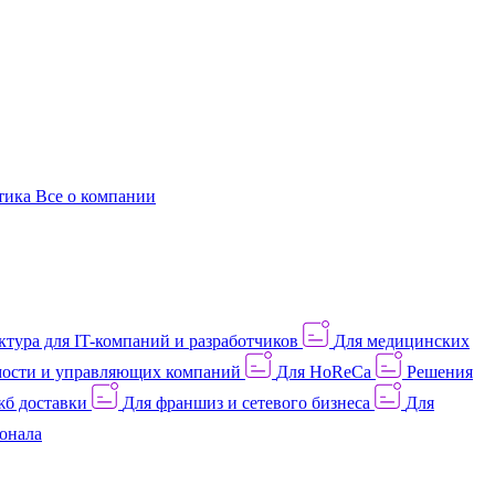
этика
Все о компании
тура для IT-компаний и разработчиков
Для медицинских
ости и управляющих компаний
Для HoReCa
Решения
жб доставки
Для франшиз и сетевого бизнеса
Для
онала