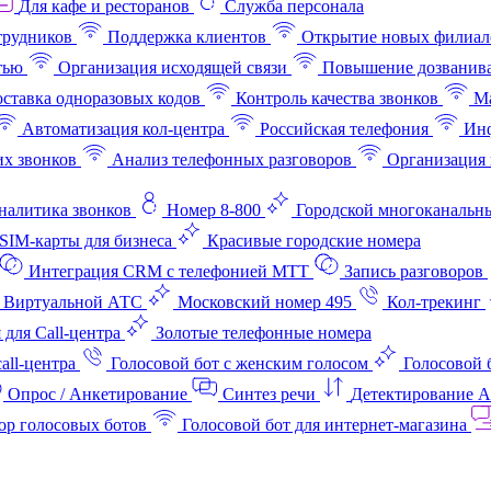
Для кафе и ресторанов
Служба персонала
трудников
Поддержка клиентов
Открытие новых филиал
тью
Организация исходящей связи
Повышение дозванив
ставка одноразовых кодов
Контроль качества звонков
Ма
Автоматизация кол-центра
Российская телефония
Инф
х звонков
Анализ телефонных разговоров
Организация 
аналитика звонков
Номер 8-800
Городской многоканальн
SIM-карты для бизнеса
Красивые городские номера
Интеграция CRM с телефонией МТТ
Запись разговоров
 Виртуальной АТС
Московский номер 495
Кол-трекинг
 для Call-центра
Золотые телефонные номера
all-центра
Голосовой бот с женским голосом
Голосовой 
Опрос / Анкетирование
Синтез речи
Детектирование 
ор голосовых ботов
Голосовой бот для интернет‑магазина