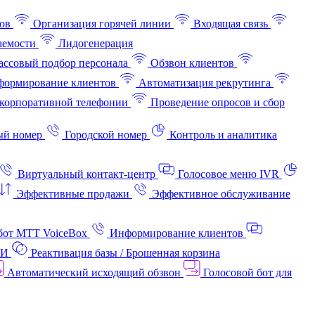
ов
Организация горячей линии
Входящая связь
аемости
Лидогенерация
ссовый подбор персонала
Обзвон клиентов
ормирование клиентов
Автоматизация рекрутинга
корпоративной телефонии
Проведение опросов и сбор
ый номер
Городской номер
Контроль и аналитика
Виртуальный контакт‑центр
Голосовое меню IVR
Эффективные продажи
Эффективное обслуживание
бот МТТ VoiceBox
Информирование клиентов
АИ
Реактивация базы / Брошенная корзина
Автоматический исходящий обзвон
Голосовой бот для