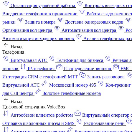
Организация удалённой работы
Контроль выездных со
Внедрение телефонии в приложение
Работа с задолженнос
рынки
Защита номера
Доставка одноразовых кодов
Организация кол-центра
Автоматизация кол-центра
Ро
Автоматизация исходящих звонков
Анализ телефонных раз
Назад
Телефония
Виртуальная АТС
Телефония для бизнеса
Речевая 
звонков
IP-телефония
Распределение звонков
FMC 
Интеграция CRM с телефонией МТТ
Запись разговоров
Виртуальной АТС
Московский номер 495
Кол-трекинг
для Call-центра
Золотые телефонные номера
Назад
Цифровой сотрудник VoiceBox
Автообзвон клиентов роботом
Виртуальный оператор c
Отправка шаблонных писем и SMS
Распознавание речи
Автоматизация кол‑центра
Конструктор голосовых бот