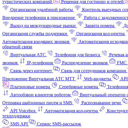
туристических компаний
Решения для гостиниц и отелей
Организация удалённой работы
Контроль выездных со
Внедрение телефонии в приложение
Работа с задолженнос
Выход на международные рынки
Защита номера
До
Организация службы поддержки
Организация кол-центра
Автоматизация входящих звонков
Автоматизация исходящи
обратной связи
Виртуальная АТС
Телефония для бизнеса
Речевая 
звонков
IP-телефония
Распределение звонков
FMC 
Связь через интернет
Связь для сотрудников компании
Приложение Виртуальная АТС МТТ
Web-виджеты
API
Платиновые номера
Серебряные номера
Телефония
Автообзвон клиентов роботом
Виртуальный оператор c
Отправка шаблонных писем и SMS
Распознавание речи
API Voicebox
Автоматизация кол‑центра
Конструкт
техподдержки
SMS API
Сервис SMS-рассылок