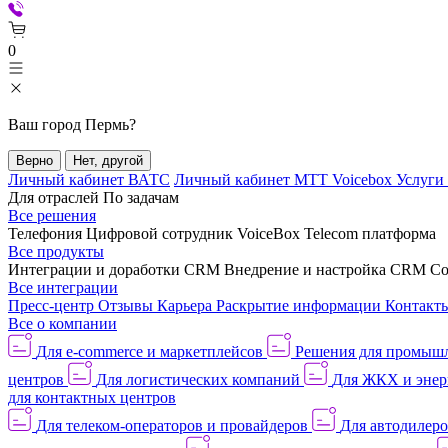
0
Ваш город
Пермь
?
Верно
Нет, другой
Личный кабинет ВАТС
Личный кабинет МТТ Voicebox
Услуги
Для отраслей
По задачам
Все решения
Телефония
Цифровой сотрудник VoiceBox
Telecom платформа
Все продукты
Интеграции и доработки CRM
Внедрение и настройка CRM
Со
Все интеграции
Пресс-центр
Отзывы
Карьера
Раскрытие информации
Контакт
Все о компании
Для e-commerce и маркетплейсов
Решения для промыш
центров
Для логистических компаний
Для ЖКХ и энер
для контактных центров
Для телеком-операторов и провайдеров
Для автодилер