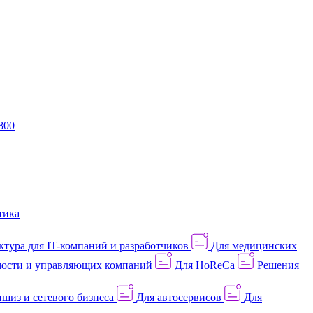
800
тика
тура для IT-компаний и разработчиков
Для медицинских
ости и управляющих компаний
Для HoReCa
Решения
шиз и сетевого бизнеса
Для автосервисов
Для