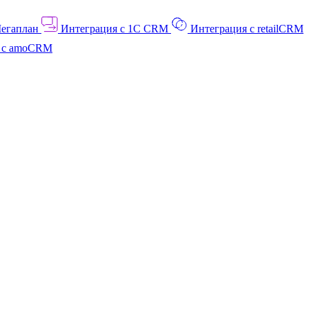
Мегаплан
Интеграция с 1C CRM
Интеграция с retailCRM
я с amoCRM