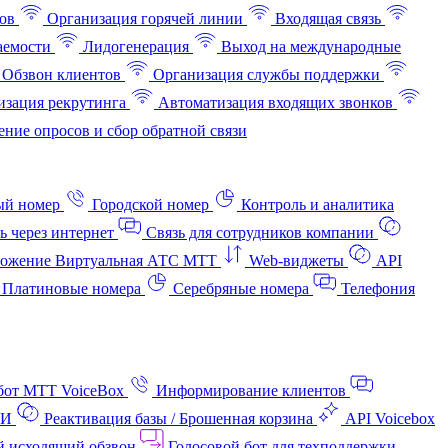
ов
Организация горячей линии
Входящая связь
аемости
Лидогенерация
Выход на международные
Обзвон клиентов
Организация службы поддержки
изация рекрутинга
Автоматизация входящих звонков
ние опросов и сбор обратной связи
ый номер
Городской номер
Контроль и аналитика
ь через интернет
Связь для сотрудников компании
ожение Виртуальная АТС МТТ
Web-виджеты
API
Платиновые номера
Серебряные номера
Телефония
бот МТТ VoiceBox
Информирование клиентов
АИ
Реактивация базы / Брошенная корзина
API Voicebox
й исходящий обзвон
Голосовой бот для техподдержки