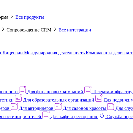
орма
Все продукты
M
Сопровождение CRM
Все интеграции
ы
Лицензии
Международная деятельность
Комплаенс и деловая 
ленности
Для финансовых компаний
Телеком-инфраструк
гетики
Для образовательных организаций
Для недвижим
деров
Для автодилеров
Для салонов красоты
Для слу
я гостиниц и отелей
Для кафе и ресторанов
Служба перс