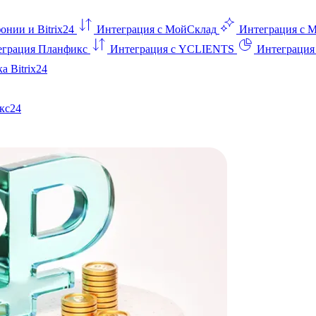
онии и Bitrix24
Интеграция с МойСклад
Интеграция с 
еграция Планфикс
Интеграция с YCLIENTS
Интеграци
а Bitrix24
кс24