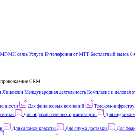
 МГ/МН связь
Услуги IP-телефония от МТТ
Бесплатный вызов 8-
провождение CRM
ы
Лицензии
Международная деятельность
Комплаенс и деловая э
ленности
Для финансовых компаний
Телеком-инфраструк
гетики
Для образовательных организаций
Для недвижим
ов
Для салонов красоты
Для служб доставки
Для фран